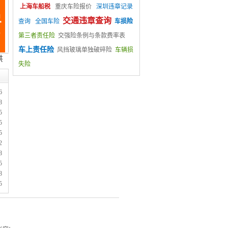
上海车船税
重庆车险报价
深圳违章记录
交通违章查询
查询
全国车险
车损险
第三者责任险
交强险条例与条款费率表
车上责任险
风挡玻璃单独破碎险
车辆损
失险
6
8
5
5
5
2
8
5
8
5