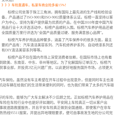
》》》车险直通车，私家车商业险多省15%！
标榜公司坐落于珠江三角洲，拥有国际上最先进的生产线和检验设
备，产品通过了ISO-9001和ISO-9002质量体系认证。标榜一直坚持以客
户为中心，坚持为客户提供最为优质的产品，在中国2010年度中国汽车
用品行业十大评选活动中，标榜产品顺利入围。标榜汽车养护用品还被
全国质量万里行评选为“全国产品质量过硬、服务满意放心品牌”。
标榜汽车养护用品品种繁多，涵盖了汽车保养中的很多方面，最主
要的产品有：汽车清洁美容系列、汽车机修养护系列、自动喷漆系列还
有DIY清洁美容系列等等。
标榜产品不仅在国内市场上深受消费者信赖，在国际市场上也有着
到欧美、东南亚、中东、非州等地区。为了化解国际订单压力，标榜汽
外贸事业部，并投资2亿元兴建厂房。以此更好地服务国外市场，占领更大
汽车保险
。虽然没有车主希望在开车过程中出现意外，但是同时车主也清
。机动车辆在给我们的生活带来便利的同时，也为我们带来了太多的汽车碰
好的
车险
，能够为广大车主解决不少后顾之忧。正如标榜汽车
养护用品
在
车险
在车险行业中也是好评如潮的。平安网上车险真正一切从客户出
事故道路救援服务，并且平安车险真正做到全国通赔，即使客户在非车
热线95511报案，并提出异地理赔要求，便可由事故发生地的分公司完