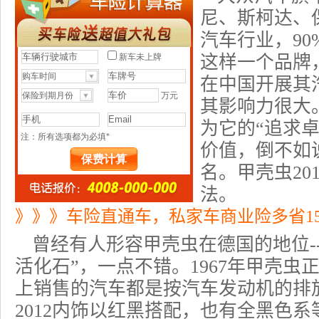
尼、斯柯达、
汽车行业
，9
这样一个品牌
在中国开展其
其影响力很大
为它的“追求
价值，倒不如
名。甲壳虫20
法。
》》》车险直通车，私家车商业险多省1
曾经有人形容甲壳虫在德国的地位-
活化石”，一点不错。1967年甲壳
上销售的汽车都是按汽车发动机的排
2012内饰以红黑搭配，也有全黑色