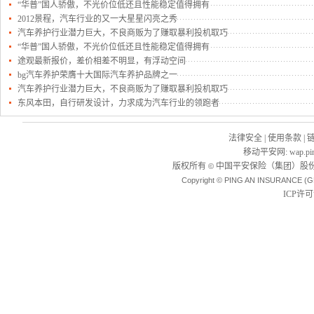
“华普”国人骄傲，不光价位低还且性能稳定值得拥有
2012景程，汽车行业的又一大星星闪亮之秀
汽车养护行业潜力巨大，不良商贩为了赚取暴利投机取巧
“华普”国人骄傲，不光价位低还且性能稳定值得拥有
途观最新报价，差价相差不明显，有浮动空间
bg汽车养护荣膺十大国际汽车养护品牌之一
汽车养护行业潜力巨大，不良商贩为了赚取暴利投机取巧
东风本田，自行研发设计，力求成为汽车行业的领跑者
法律安全
|
使用条款
|
移动平安网
:
wap.pi
版权所有
中国平安保险（集团）股份
©
Copyright © PING AN INSURANCE (G
ICP许