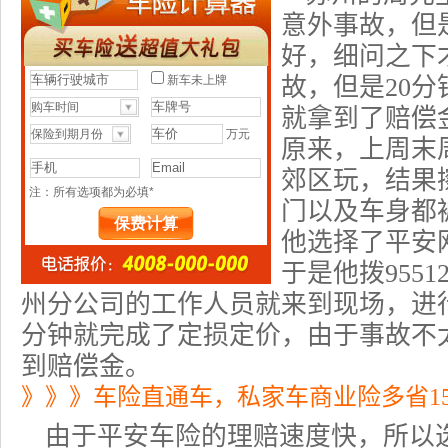
意外事故，但
好，细问之下
故，但是20
就拿到了赔偿
原来，上周末
郊区玩，结果
门以及车身都
他选择了平安
于是他拨
9551
州分公司
的工作人员就来到现场，进
分钟就完成了定损定价，由于事故不
到赔偿金。
》》》车险直通车，私家车商业险多省1
由于平安车险的理赔速度快，所以