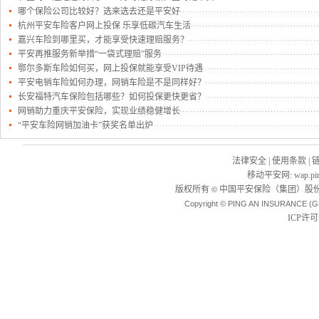
哪个保险公司比较好？选来选去还是平安好
杭州平安车险客户网上投保 乐享低碳汽车生活
嘉兴车险到哪里买，才能享受快速理赔服务？
平安再推服务新举措“一袋式理赔”服务
鄂尔多斯车险如何买，网上投保就能享受VIP待遇
平安电销车险如何办理，网销车险是不是同样好？
长安福特汽车保险包括哪些？如何投保更快更省？
网销助力重庆平安保险，实现业绩稳健增长
“平安车险网销加油卡”获奖名单出炉
法律安全
|
使用条款
|
移动平安网
:
wap.pi
版权所有
中国平安保险（集团）股份
©
Copyright © PING AN INSURANCE (G
ICP许