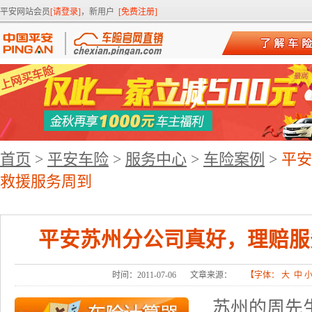
平安网站会员
[请登录]
，新用户
[免费注册]
首页
>
平安车险
>
服务中心
>
车险案例
>
平安
救援服务周到
平安苏州分公司真好，理赔服
时间：2011-07-06
文章来源：
【字体：
大
中
苏州的周先