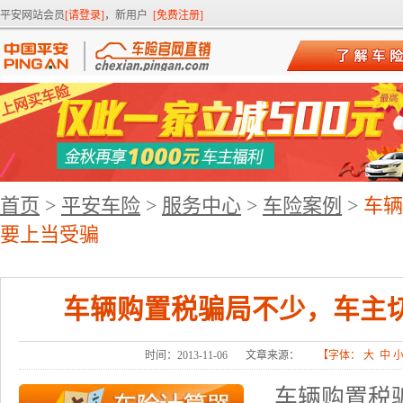
平安网站会员
[请登录]
，新用户
[免费注册]
首页
>
平安车险
>
服务中心
>
车险案例
>
车辆
要上当受骗
车辆购置税骗局不少，车主
时间：2013-11-06
文章来源：
【字体：
大
中
车辆购置税