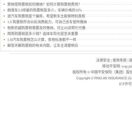
索纳塔购置税如何缴纳？如何计算购置税费用？
朗逸车2.0排量的购置税是多少，车辆价格的10%
退汽车购置税是个骗局，希望新车主能够辨别真假
1.6 购置税符合80后消费能力，可自己去车管所缴纳
税新凯越购置税需要及时缴纳，可让4S店帮忙代缴
雨燕购置税是多少钱？选择车险也是至关重要
1.6l汽车购置税怎么计算，各地标准都不一样
解答天籁购置税的有关问题，让车主清楚明白
法律安全
|
使用条款
|
移动平安网
:
wap.pi
版权所有
中国平安保险（集团）股份
©
Copyright © PING AN INSURANCE (G
ICP许