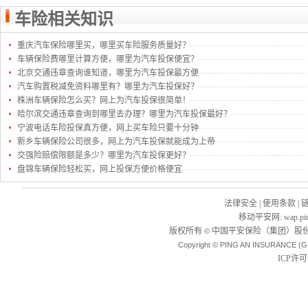
车险相关知识
重庆汽车保险哪里买，哪里买车险服务质量好？
车辆保险费哪里计算方便，哪里为汽车投保便宜？
北京交通违章查询谁知道，哪里为汽车投保最方便
汽车购置税减免资料哪里有？哪里为汽车投保好？
株洲车辆保险怎么买？网上为汽车投保很简单！
哈尔滨交通违章查询到哪里去办理？哪里为汽车投保最好？
宁波电话车险投保真方便，网上买车险只要十分钟
新乡车辆保险公司很多，网上为汽车投保就能成为上帝
交强险赔偿限额是多少？哪里为汽车投保更好？
盘锦车辆保险轻松买，网上投保方便价格便宜
法律安全
|
使用条款
|
移动平安网
:
wap.pi
版权所有
中国平安保险（集团）股份
©
Copyright © PING AN INSURANCE (G
ICP许