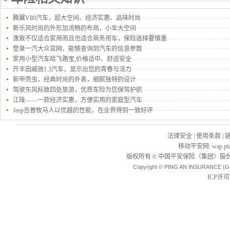
腾翼V80汽车，超大空间、经济实惠、品味时尚
新乐风时尚的外形加流畅的布局，小车大空间
逸致不仅适合家用而且也适合商务用车，保险选择要慎重
登录一汽大众官网，能够查询到汽车的信息参数
家用小型汽车哈飞路宝,价格适中、舒适安全
开丰田威驰1.3汽车，显示出您的青春与活力
新甲壳虫，经典时尚的外表，细腻独特的设计
驾驶东风标致四处旅游，优质车险为您保驾护航
江陵——一款经济实惠，方便实用的家庭型汽车
Jeep吉普牧马人以优越的性能，在业界得到一致好评
法律安全
|
使用条款
|
移动平安网
:
wap.pi
版权所有
中国平安保险（集团）股份
©
Copyright © PING AN INSURANCE (G
ICP许