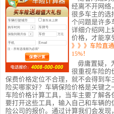
经离不开网络
很多车主的选
个问题是许多
详细介绍网上
价格，才能享
》》》车险直
15%！
毋庸置疑，
很重视车险的
保费价格定位不合理，就不会得到车
险买哪家好？车辆
保险价格
是关键之
车险
价格计算工具，当车主要了解各
要打开这些工具，输入自己和车辆的
险公司的报价。通过计算我们会发现