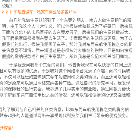
税呢？
》》》车险直通车，私家车商业险多省15%！
前几年我做生意认识到了一个东莞的朋友，南方人做生意相当的精
明，由于我这个人非常仗义，所以他很快就和我成为了好哥们。后来我
干脆放弃北方的市场直接的去东莞发展了，后来我们的生意越做越大，
我干脆把家属都接到东莞去生活了。毕竟那里的生活质量更高，为了方
便我们的出行，很快我便买了车子，那时我对东莞车船使用税之类的相
关信息毫不知情，后来知道这是必须按时去缴纳的税种，但是如何快捷
便捷的缴纳税款呢？由于生意繁忙，所以我总是忘记去相关部门缴纳。
于是我去问我那个东莞的哥们，他告诉我现在可以快捷的在网上通
且可以有很多的优惠。于是我对这个网络平台充满了兴趣，闲的时候我
，不仅可以轻松的查询到东莞
车船使用税
之类的情况，而且还可以轻松
奇的是原来可以通过网络交纳各种车险。通过自己的研究学习，我发现
好的保障我的出行安全，我挑选了几种实用的
商业险
，通过
网银
方便快
以了解到东莞车船使用税之类的情况，还可以轻松便捷的投保交强险和
捷的了解到与自己相关的各类信息，比如东莞车船使用税之类的税务信
越来越多的人能通过网络来享受现代科技给我们生活带来的便捷服务。
更多惊喜！