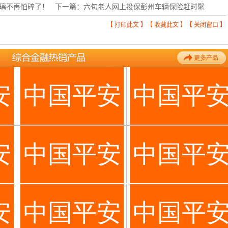
璃不再怕碎了！
下一篇：
六旬老人网上投保彭州车辆保险赶时髦
【
打印此文
】【
收藏此文
】【
关闭窗口
】