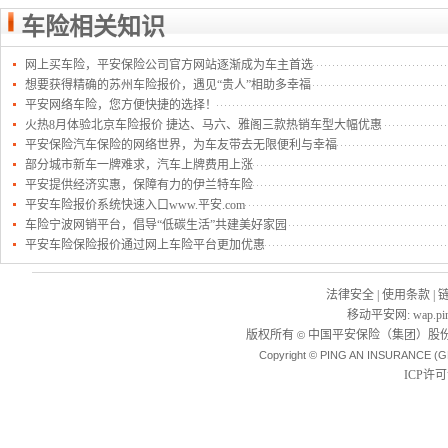
车险相关知识
网上买车险，平安保险公司官方网站逐渐成为车主首选
想要获得精确的苏州车险报价，遇见“贵人”相助多幸福
平安网络车险，您方便快捷的选择！
火热8月体验北京车险报价 捷达、马六、雅阁三款热销车型大幅优惠
平安保险汽车保险的网络世界，为车友带去无限便利与幸福
部分城市新车一牌难求，汽车上牌费用上涨
平安提供经济实惠，保障有力的伊兰特车险
平安车险报价系统快速入口www.平安.com
车险宁波网销平台，倡导“低碳生活”共建美好家园
平安车险保险报价通过网上车险平台更加优惠
法律安全
|
使用条款
|
移动平安网
:
wap.pi
版权所有
中国平安保险（集团）股份
©
Copyright © PING AN INSURANCE (G
ICP许