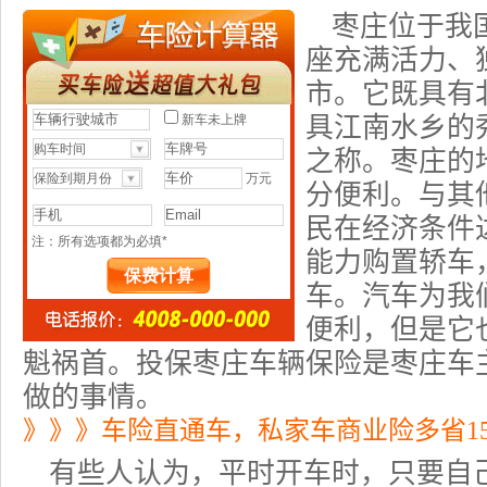
枣庄位于我
座充满活力、
市。它既具有
具江南水乡的
之称。枣庄的
分便利。与其
民在经济条件
能力购置轿车
车。汽车为我
便利，但是它
魁祸首。投保枣庄车辆保险是枣庄车
做的事情。
》》》车险直通车，私家车商业险多省1
有些人认为，平时开车时，只要自