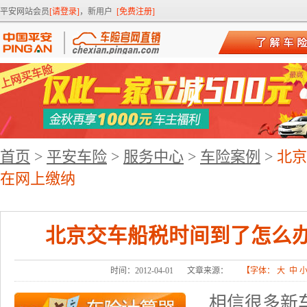
平安网站会员
[请登录]
，新用户
[免费注册]
首页
>
平安车险
>
服务中心
>
车险案例
>
北京
在网上缴纳
北京交车船税时间到了怎么办
时间：2012-04-01
文章来源：
【字体：
大
中
相信很多新