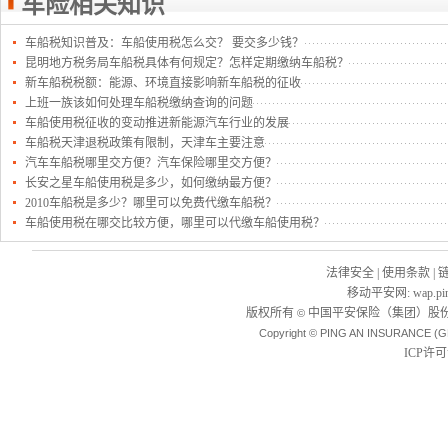
车险相关知识
车船税知识普及：车船使用税怎么交？ 要交多少钱？
昆明地方税务局车船税具体有何规定？怎样定期缴纳车船税？
新车船税税额：能源、环境直接影响新车船税的征收
上班一族该如何处理车船税缴纳查询的问题
车船使用税征收的变动推进新能源汽车行业的发展
车船税天津退税政策有限制，天津车主要注意
汽车车船税哪里交方便？汽车保险哪里交方便？
长安之星车船使用税是多少，如何缴纳最方便？
2010车船税是多少？哪里可以免费代缴车船税？
车船使用税在哪交比较方便，哪里可以代缴车船使用税？
法律安全
|
使用条款
|
移动平安网
:
wap.pi
版权所有
中国平安保险（集团）股份
©
Copyright © PING AN INSURANCE (G
ICP许