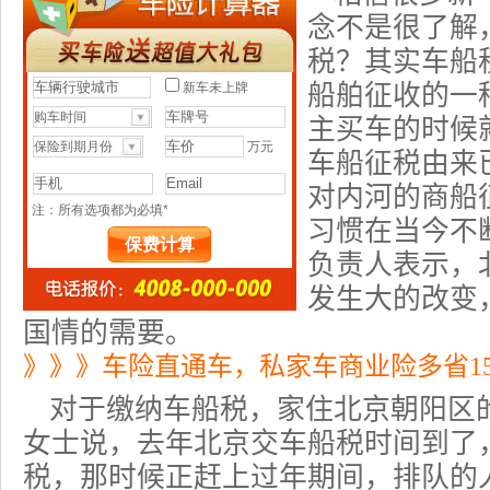
念不是很了解
税？其实车船
船舶征收的一
主买车的时候
车船征税由来
对内河的商船
习惯在当今不
负责人表示，
发生大的改变
国情的需要。
》》》车险直通车，私家车商业险多省1
对于缴纳车船税，家住北京朝阳区
女士说，去年
北京交车船税时间
到了
税，那时候正赶上过年期间，排队的