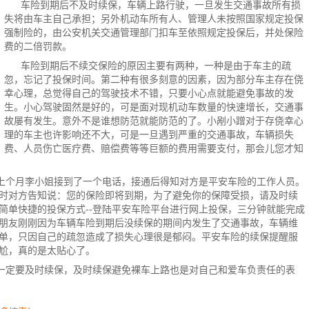
车险到期后不及时续保，车辆上路行驶，一旦发生交通事故所有损
失将由车主自己承担；另外机动车所有人、管理人未按照国家规定投保
强制险的，由公安机关交通管理部门扣车至依照规定投保后，并处
保险
费
的二倍罚款。
车险到期后不续交保险的原因主要有两种，一种是由于车主的疏
忽，忘记了投保时间。第二种有很多刻意的因素，因为部分车主存在侥
幸心理，总觉得自己的驾驶技术不错，只要小心点就能避免事故的发
生。小心驾驶固然是好的，可是面对现机动车数量的快速增长，交通事
故屡有发生。意外不是谁想防范就能防范的了。小剐小蹭对于存侥幸心
理的车主也许影响还不大，可是一旦遇到严重的交通事故，车辆损失
费、人员伤亡医疗费、赔偿费等等巨额的费用需要支付，那会儿您才知
上个月李小姐接到了一个电话，接通后得知对方是平安车险的工作人员。
时对方告知说：您的保险即将到期，为了避免你的保障受损，请及时续
简单快捷的投保方式--登陆平安车险平台进行网上投保，三分钟就能完成
朋友刚刚因为车辆车险到期后没续保的期间内发生了交通事故，车辆维
单，只因自己的疏忽造成了损失心理很是郁闷。平安车险的续保提醒服
尬，真的是太贴心了。
一定要及时续保，及时续保避免裸车上路也是对自己和爱车负责任的表