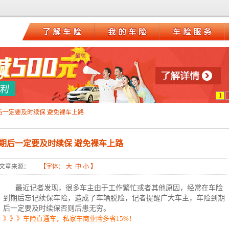
1
后一定要及时续保 避免裸车上路
期后一定要及时续保 避免裸车上路
文章来源：
【字体：
大
中
小
】
最近记者发现，很多车主由于工作繁忙或者其他原因，经常在车险
到期后忘记续保车险，造成了车辆脱险，记者提醒广大车主，车险到期
后一定要及时续保否则后患无穷。
》》》车险直通车，私家车商业险多省15%！