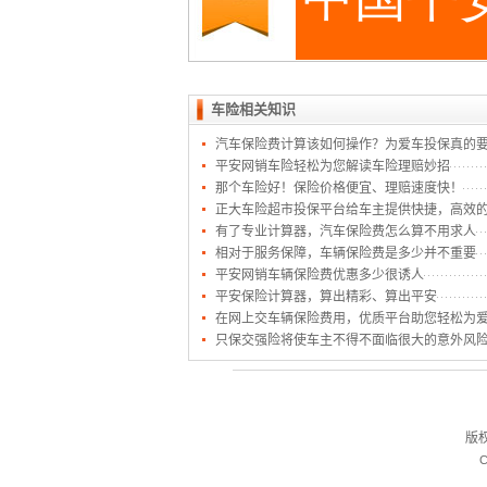
车险相关知识
汽车保险费计算该如何操作？为爱车投保真的
平安网销车险轻松为您解读车险理赔妙招
那个车险好！保险价格便宜、理赔速度快！
正大车险超市投保平台给车主提供快捷，高效
有了专业计算器，汽车保险费怎么算不用求人
相对于服务保障，车辆保险费是多少并不重要
平安网销车辆保险费优惠多少很诱人
平安保险计算器，算出精彩、算出平安
在网上交车辆保险费用，优质平台助您轻松为
只保交强险将使车主不得不面临很大的意外风
版
C