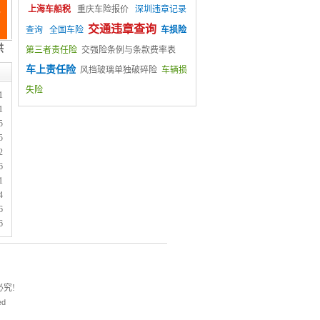
上海车船税
重庆车险报价
深圳违章记录
交通违章查询
查询
全国车险
车损险
第三者责任险
交强险条例与条款费率表
车上责任险
风挡玻璃单独破碎险
车辆损
失险
1
1
5
5
2
6
1
4
6
6
究!
ed