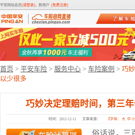
平安网站会员
[请登录]
，新用户
[免费注册]
首页
>
平安车险
>
服务中心
>
车险案例
>
巧妙
以少很多
巧妙决定理赔时间，第三年
时间：2012-12-11
文章来源：
【字体：
大
中
俗话说，三