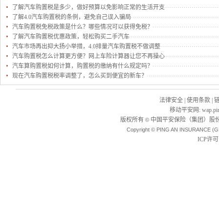
了解汽车购置税是多少，做好预算以免影响正常的生活开支
了解4.0汽车购置税的条例，避免自己误入骗局
汽车购置税免税政策是什么？哪些情况可以获得免税？
了解汽车购置税优惠政策，轻松购买二手汽车
汽车市场再出抑大扬小举措，4.0排量汽车购置税不做调整
汽车购置税怎么计算更方便？网上车险计算器让您不再操心
汽车算购置税如何计算，购置税的缴纳有什么规定吗？
现在汽车购置税税率调整了，怎么买到便宜的新车？
法律安全
|
使用条款
|
移动平安网
:
wap.pi
版权所有
中国平安保险（集团）股份
©
Copyright © PING AN INSURANCE (G
ICP许