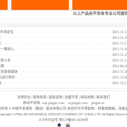
的市场定位
2011-11-1
握
2011-11-1
车
2011-11-1
您一路放心
2011-11-1
2011-11-2
济型小车
2011-11-1
关键
2012-04-2
才还是很紧缺
2011-11-3
店进行养护
2011-12-0
用
2011-12-1
法律安全
|
使用条款
|
链接说明
|
加盟平安
|
网站地图
|
联系我们
移动平安网
:
wap.pingan.com
、
m.pingan.com
、
pingan.cn
权所有
中国平安保险（集团）股份有限公司 未经许可不得复制、转载或摘编，违者必
©
opyright © PING AN INSURANCE (GROUP) COMPANY OF CHINA ,LTD. All Rights Reserv
ICP许可证号
粤ICP备06118290号