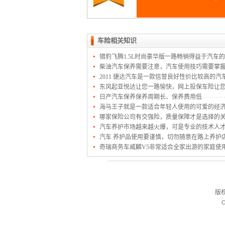
车险相关知识
猎豹飞腾1.5L时尚豪华版一路畅销得益于汽车
柴油汽车保养需要注意，汽车使用技巧需要掌
2011 捷达汽车是一款信誉良好性价比较高的汽
东风起亚悦达让您一路愉快，网上投保车险让
日产汽车保养保养周期长、保养费用低
海马王子就是一款适合年轻人使用的可爱的经
哪家保险公司有交强险，质量保障才是选择的
汽车养护市场越来越火爆，可是专业的技术人
汽车 养护品使用要谨慎，切勿随意在路上养护
奇瑞商务车威麟V5非常适合全家出游的家庭使
版
C