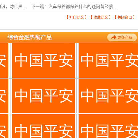
，防止黑 ...
下一篇：
汽车保养都保养什么的疑问曾经萦 ...
【
打印此文
】【
收藏此文
】【
关闭窗口
】