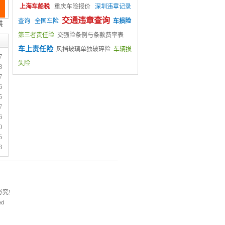
上海车船税
重庆车险报价
深圳违章记录
交通违章查询
查询
全国车险
车损险
第三者责任险
交强险条例与条款费率表
车上责任险
风挡玻璃单独破碎险
车辆损
7
失险
8
7
6
5
7
6
0
5
3
究!
ed