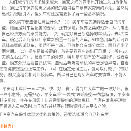
人们对汽车的需求越来越大，商家之间的竞争也开始进入白热化阶
段，通过汽车保养优惠之类的政策吸引客户是商家常用的方法。虽然优
惠政策很吸引人，但买车时还是需要多了解一些基本情况。
那么买车都应该注意些什么？（1）买车前要先选择适合自己的车
型，继而是对车型配置的要求，还有保险，保养之类的预算，从而考虑
自己经济方面的承受能力。（2）确定好自己所选择的车型后，去4店看
车，确定后让商家从厂家重新购置一台新的汽车，如果急用车的话可以
选择商家的试驾车，虽然不是全新，但价格会有部分优惠，而且还少了
磨合期。（3）提车是最关键的，首先要看看车的出厂日期（一般在20
天前左右生产），检查车子的外观，特别是车漆有没有被刮坏，或者变
型。确定外形后要自己试驾，启动后听听发动机的声音是否异常，查看
控制键按钮是否正常工作。（4）在确定无误之后，就可以付款了（带好
服务，购买流程会相对比较简单。所以自己在购买汽车时要慎重，不能因
脚。
！
平安
网上车险
一直以“多、快、好、省”，得到广大车主的一致好评。很
一些小意外，无需担心，平安
车险
“一袋式”理赔服务来帮您解决，平安查
料专用袋，并在专用袋上勾选需要提供的理赔资料。当客户准备好理赔
司投递人员会及时上门收取并将客户理赔资料送达平安产险。
了注意汽车保养优惠之类的政策外，还要选择适合自己的车型。
更多惊喜！