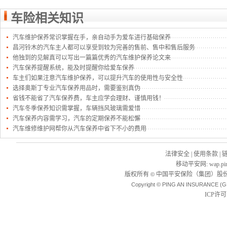
车险相关知识
汽车维护保养常识掌握在手，亲自动手为爱车进行基础保养
昌河铃木的汽车主人都可以享受到较为完善的售前、售中和售后服务
他独到的见解真可以写出一篇篇优秀的汽车维护保养论文来
汽车保养提醒系统，能及时提醒你给爱车保养
车主们如果注意汽车维护保养，可以提升汽车的使用性与安全性
选择奥斯丁专业汽车保养用品时，需要鉴别真伪
省钱不能省了汽车保养费，车主应学会理财、谨慎用钱！
汽车冬季保养知识需掌握，车辆挡风玻璃需爱惜
汽车保养内容需学习，汽车的定期保养不能松懈
汽车维修维护网帮你从汽车保养中省下不小的费用
法律安全
|
使用条款
|
移动平安网
:
wap.pi
版权所有
中国平安保险（集团）股份
©
Copyright © PING AN INSURANCE (G
ICP许