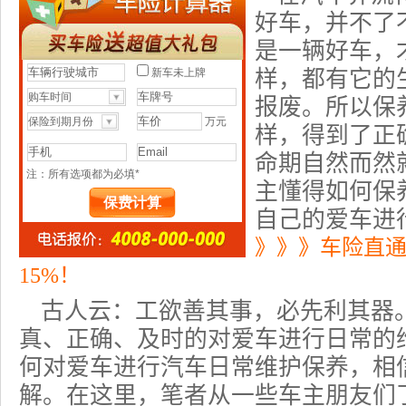
好车，并不了
是一辆好车，
样，都有它的
报废。所以保
样，得到了正
命期自然而然
主懂得如何保
自己的爱车进
》》》车险直
15%！
古人云：工欲善其事，必先利其器
真、正确、及时的对爱车进行日常的
何对爱车进行
汽车日常维护保养
，相
解。在这里，笔者从一些车主朋友们