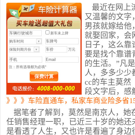
最近在网上
又温馨的文字
男孩就嫁给他
就娶回家，会
日子，这么靠
要是找个靠谱
的生活。”凡
人，多多少少
cc的车主莫
段文字后，感
》》》车险直通车，私家车商业险多省1
据笔者了解到，莫然是南京人，她
任销售经理一职，已近三十岁的她还
是看透了人生，又也许是看遍了身边