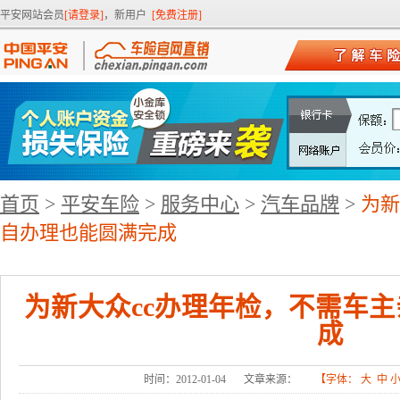
平安网站会员
[请登录]
，新用户
[免费注册]
首页
>
平安车险
>
服务中心
>
汽车品牌
>
为新
自办理也能圆满完成
为新大众cc办理年检，不需车
成
时间：2012-01-04
文章来源：
【字体：
大
中