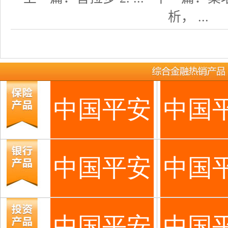
析， ...