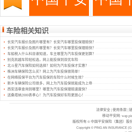
车险相关知识
长安汽车报价及图片哪里有？长安汽车哪里投保理赔快？
长安汽车报价及图片哪里有？长安汽车哪里投保理赔快？
车船税入什么科目谁知道，车主哪里为汽车投保更划算？
别克凯越车险轻松选，网上能投保到双优车险
北斗星汽车保险如何选择？如何为汽车投保才实惠？
株洲车辆保险怎么买？网上为汽车投保很简单！
在网络投保平台为汽车投保的车险什么时候生效？
新乡车辆保险公司很多，网上为汽车投保就能成为上帝
西安违章查询到哪里？哪里为汽车投保理赔速度快？
送桑塔纳2000表孝心！为汽车投保好车险更放心！
法律安全
|
使用条款
|
移动平安网
:
wap.pi
版权所有
中国平安保险（集团）股份
©
Copyright © PING AN INSURANCE (G