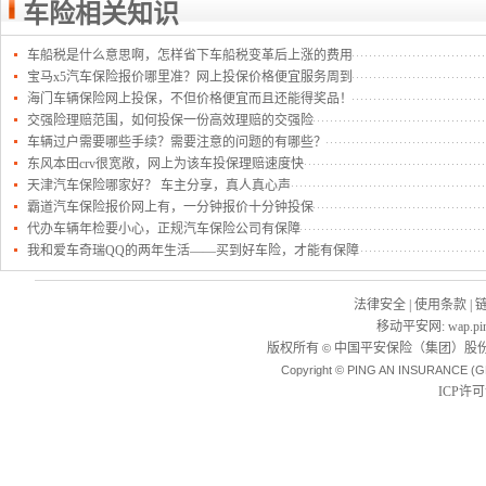
车险相关知识
车船税是什么意思啊，怎样省下车船税变革后上涨的费用
宝马x5汽车保险报价哪里准？网上投保价格便宜服务周到
海门车辆保险网上投保，不但价格便宜而且还能得奖品！
交强险理赔范围，如何投保一份高效理赔的交强险
车辆过户需要哪些手续？需要注意的问题的有哪些？
东风本田crv很宽敞，网上为该车投保理赔速度快
天津汽车保险哪家好？ 车主分享，真人真心声
霸道汽车保险报价网上有，一分钟报价十分钟投保
代办车辆年检要小心，正规汽车保险公司有保障
我和爱车奇瑞QQ的两年生活——买到好车险，才能有保障
法律安全
|
使用条款
|
移动平安网
:
wap.pi
版权所有
中国平安保险（集团）股份
©
Copyright © PING AN INSURANCE (G
ICP许