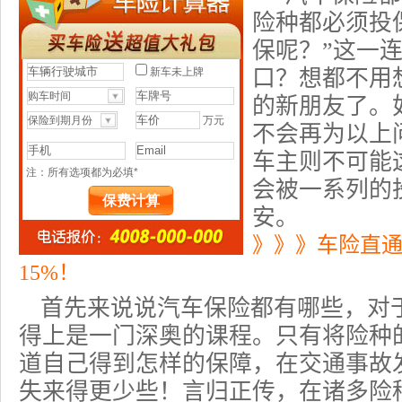
险种都必须投
保呢？”这一
口？想都不用
的新朋友了。
不会再为以上
车主则不可能
会被一系列的
安。
》》》车险直
15%！
首先来说说汽车保险都有哪些，对
得上是一门深奥的课程。只有将险种
道自己得到怎样的保障，在交通事故
失来得更少些！言归正传，在诸多险