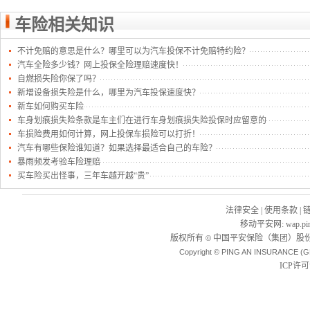
车险相关知识
不计免赔的意思是什么？哪里可以为汽车投保不计免赔特约险？
汽车全险多少钱？网上投保全险理赔速度快！
自燃损失险你保了吗？
新增设备损失险是什么，哪里为汽车投保速度快？
新车如何购买车险
车身划痕损失险条款是车主们在进行车身划痕损失险投保时应留意的
车损险费用如何计算，网上投保车损险可以打折！
汽车有哪些保险谁知道？如果选择最适合自己的车险？
暴雨频发考验车险理赔
买车险买出怪事，三年车越开越“贵”
法律安全
|
使用条款
|
移动平安网
:
wap.pi
版权所有
中国平安保险（集团）股份
©
Copyright © PING AN INSURANCE (G
ICP许