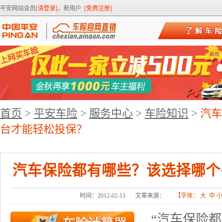
平安网站会员
[请登录]
，新用户
[免费注册]
首页
>
平安车险
>
服务中心
>
车险知识
>
汽车
台才能轻松投保？
汽车保险都有哪些？该选择哪个
时间：2012-02-13
文章来源：
【字体：
大
中
“汽车保险