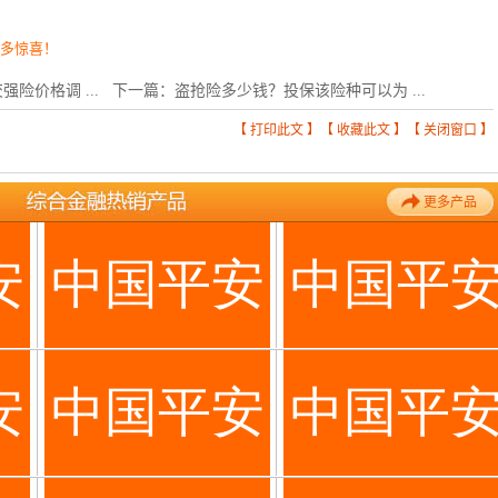
更多惊喜！
险价格调 ...
下一篇：
盗抢险多少钱？投保该险种可以为 ...
【
打印此文
】【
收藏此文
】【
关闭窗口
】