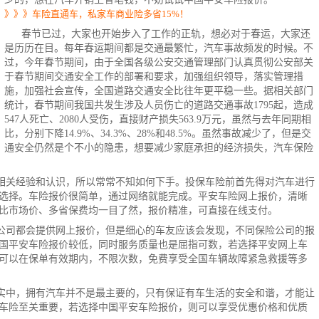
》》》车险直通车，私家车商业险多省15%！
春节已过，大家也开始步入了工作的正轨，想必对于春运，大家还
是历历在目。每年春运期间都是交通最繁忙，汽车事故频发的时候。不
过，今年春节期间，由于全国各级公安交通管理部门认真贯彻公安部关
于春节期间交通安全工作的部署和要求，加强组织领导，落实管理措
施，加强社会宣传，全国道路交通安全比往年更平稳一些。据相关部门
统计，春节期间我国共发生涉及人员伤亡的道路交通事故1795起，造成
547人死亡、2080人受伤，直接财产损失563.9万元，虽然与去年同期相
比，分别下降14.9%、34.3%、28%和48.5%。虽然事故减少了，但是交
通安全仍然是个不小的隐患，想要减少家庭承担的经济损失，汽车保险
相关经验和认识，所以常常不知如何下手。
投保车险
前首先得对汽车进行
选择。车险报价很简单，通过网络就能完成。平安车险网上报价，清晰
比市场价、多省保费均一目了然，报价精准，可直接在线支付。
公司都会提供网上报价，但是细心的车友应该会发现，不同保险公司的报
国平安车险报价较低，同时服务质量也是屈指可数，若选择平安网上车
可以在保单有效期内，不限次数，免费享受全国车辆故障紧急救援等多
实中，拥有汽车并不是最主要的，只有保证有车生活的安全和谐，才能让
车险
至关重要，若选择中国平安车险报价，则可以享受优惠价格和优质