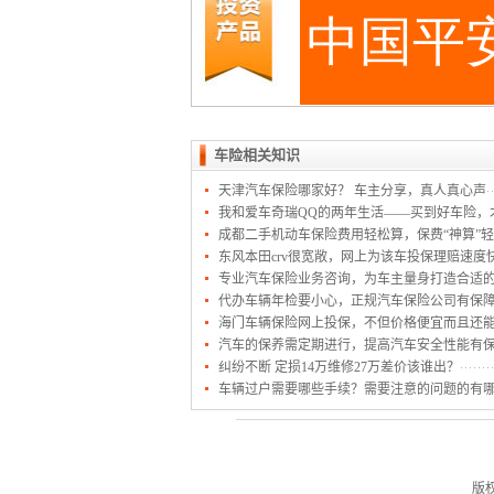
车险相关知识
天津汽车保险哪家好？ 车主分享，真人真心声
我和爱车奇瑞QQ的两年生活——买到好车险，
成都二手机动车保险费用轻松算，保费“神算”
东风本田crv很宽敞，网上为该车投保理赔速度
专业汽车保险业务咨询，为车主量身打造合适
代办车辆年检要小心，正规汽车保险公司有保
海门车辆保险网上投保，不但价格便宜而且还
汽车的保养需定期进行，提高汽车安全性能有
纠纷不断 定损14万维修27万差价该谁出？
车辆过户需要哪些手续？需要注意的问题的有
版