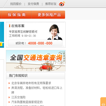
找回报价
|
支付保费
|
推荐好友
2
热门车险知识
北京车辆异地年检有无特殊要求
弄清流程，准备好材料，轻松给进口车上
牌
江苏交强险
汽车购置税是国家规定的