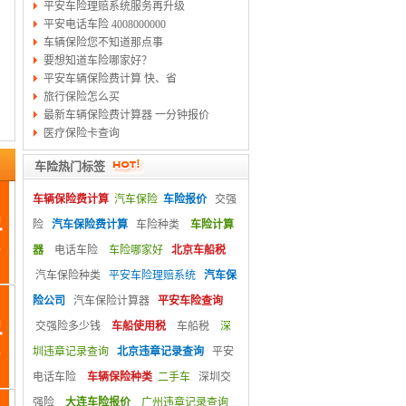
平安车险理赔系统服务再升级
平安电话车险 4008000000
车辆保险您不知道那点事
要想知道车险哪家好？
平安车辆保险费计算 快、省
旅行保险怎么买
最新车辆保险费计算器 一分钟报价
医疗保险卡查询
车险热门标签
车辆保险费计算
汽车保险
车险报价
交强
险
汽车保险费计算
车险种类
车险计算
器
电话车险
车险哪家好
北京车船税
汽车保险种类
平安车险理赔系统
汽车保
险公司
汽车保险计算器
平安车险查询
交强险多少钱
车船使用税
车船税
深
圳违章记录查询
北京违章记录查询
平安
电话车险
车辆保险种类
二手车
深圳交
强险
大连车险报价
广州违章记录查询