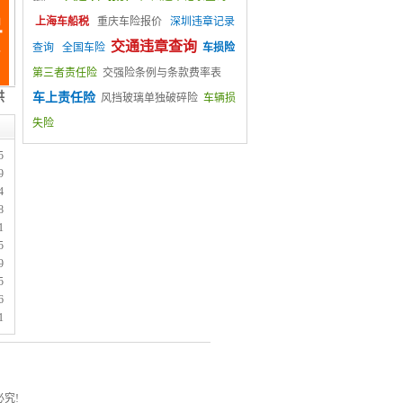
上海车船税
重庆车险报价
深圳违章记录
交通违章查询
查询
全国车险
车损险
第三者责任险
交强险条例与条款费率表
车上责任险
风挡玻璃单独破碎险
车辆损
失险
5
9
4
8
1
5
9
5
6
1
究!