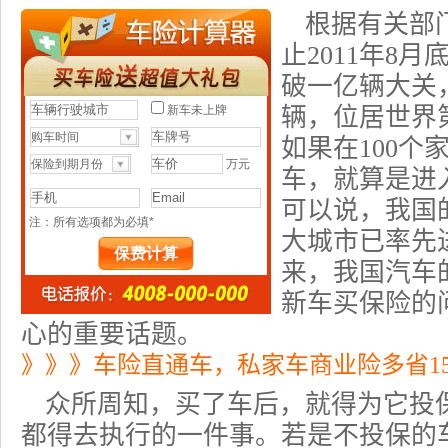
根据有关部
止2011年8
破一亿辆大关
辆，位居世界
如果在100个
车，就算是进
可以说，我国
大城市已率先
来，我国汽车
新车买保险的
心的重要话题。
》》》车险直通车，私家车商业险多省1
众所周知，买了车后，就得为它投
都得去执行的一件事。若是不投保的