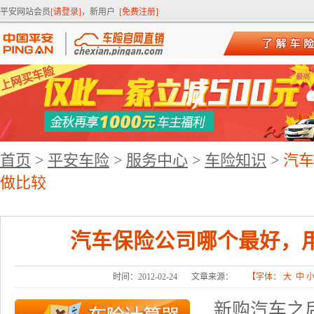
平安网站会员
[请登录]
，新用户
[免费注册]
首页
>
平安车险
>
服务中心
>
车险知识
>
汽车
做比较
汽车保险公司哪个最好，
时间：2012-02-24
文章来源：
【字体：
大
中
新购汽车之