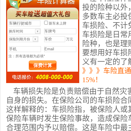
投的险种以外
多数车主必投
车损险、不计
车损险是日常
险种，也是理
要想用好车损
义有一定的了
》》》车险直
15%！
车辆损失险
是负责赔偿由于自然灾
自身的损失。在保险公司的车损险合
这样解释的：车损险指，被保险人或
保险车辆时发生保险事故，造成保险
合理范围内予以赔偿。这是
车险
中最