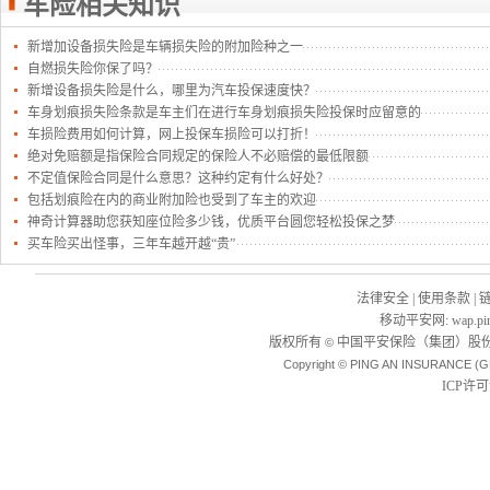
车险相关知识
新增加设备损失险是车辆损失险的附加险种之一
自燃损失险你保了吗？
新增设备损失险是什么，哪里为汽车投保速度快？
车身划痕损失险条款是车主们在进行车身划痕损失险投保时应留意的
车损险费用如何计算，网上投保车损险可以打折！
绝对免赔额是指保险合同规定的保险人不必赔偿的最低限额
不定值保险合同是什么意思？这种约定有什么好处？
包括划痕险在内的商业附加险也受到了车主的欢迎
神奇计算器助您获知座位险多少钱，优质平台圆您轻松投保之梦
买车险买出怪事，三年车越开越“贵”
法律安全
|
使用条款
|
移动平安网
:
wap.pi
版权所有
中国平安保险（集团）股份
©
Copyright © PING AN INSURANCE (G
ICP许