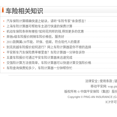
车险相关知识
汽车保险计算精确快速之秘诀，请听“车险专家”亲身感言！
上海车险计算器可帮助车主进行快速的保费计算
机动车保险条例有哪些?如何花同样的钱,得到更多的优惠
奔驰e级车险报价网销车险价格低，服务好
2011款腾翼c30节能、环保、低碳，符合现代人的需求
别克凯越车险报价如何进行？网上车险计算器是你不错的选择
平安新车汽车保险费率哪里查？车险计算器一分钟告诉你
五菱车险报价可通过平安车险计算器来迅速完成
交强险计算方法很简单，车险计算器可以快速计算交强险价格
车险查询保费知多少，车险计算器一分钟帮你忙
法律安全
|
使用条款
|
移动平安网
:
wap.pi
版权所有
中国平安保险（集团）股份
©
Copyright © PING AN INSURANCE (G
ICP许