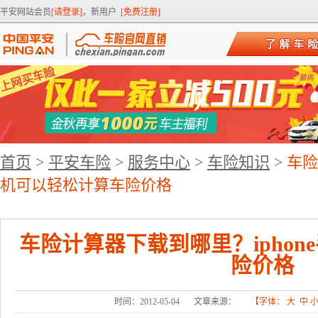
平安网站会员
[请登录]
，新用户
[免费注册]
首页
>
平安车险
>
服务中心
>
车险知识
>
车险
机可以轻松计算车险价格
车险计算器下载到哪里？ipho
险价格
时间：2012-05-04
文章来源：
【字体：
大
中