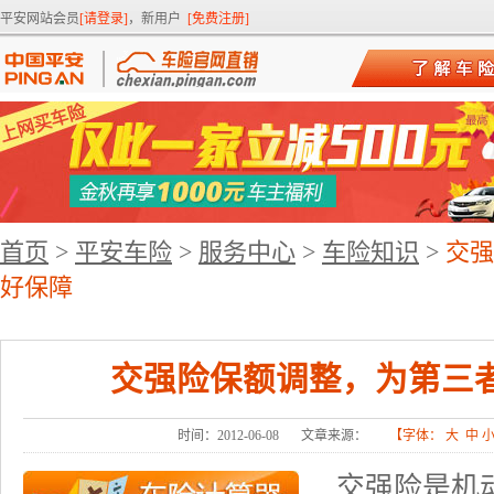
平安网站会员
[请登录]
，新用户
[免费注册]
首页
>
平安车险
>
服务中心
>
车险知识
>
交强
好保障
交强险保额调整，为第三
时间：2012-06-08
文章来源：
【字体：
大
中
交强险是机