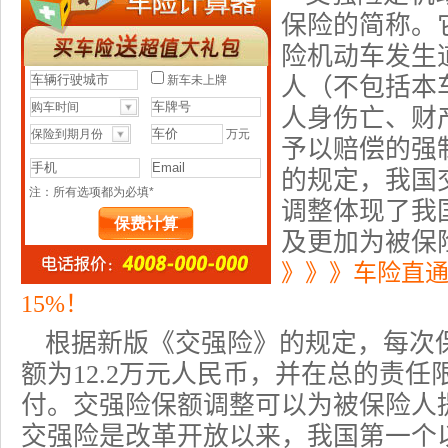
保险
的简称。
险机动车
发生
人（不包括本
人身伤亡、财
予以赔偿的强
的规定，我国
调整体现了我
及更加为被保
》》》车险直
15%！
根据新版《交强险》的规定，每次
额为12.2万元人民币，并在总的责
付。交强险保额调整可以为被保险人
交强险是改革开放以来，我国第一个