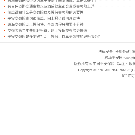
机动车强制险条款为车主提供了基本保障，真是太好了！
有责任道路交通事故以及酒后驾车都会造成交强险上浮
简单讲解什么是交强险以及投保交强险的必要性
平安交强险查询很简单，网上报价透明理赔快
珠海交强险网上投保快，全部流程只需要十分钟
交强险第二年费用轻松算，网上投保交强险更快速
平安交强险是多少钱？网上投保可以享受怎样的理赔服务？
法律安全
|
使用条款
|
移动平安网
:
wap.pi
版权所有
中国平安保险（集团）股份
©
Copyright © PING AN INSURANCE (G
ICP许