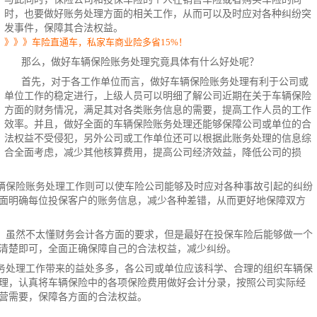
时，也要做好账务处理方面的相关工作，从而可以及时应对各种纠纷突
发事件，保障其合法权益。
》》》车险直通车，私家车商业险多省15%！
那么，做好车辆保险账务处理究竟具体有什么好处呢？
首先，对于各工作单位而言，做好车辆保险账务处理有利于公司或
单位工作的稳定进行，上级人员可以明细了解公司近期在关于车辆保险
方面的财务情况，满足其对各类账务信息的需要，提高工作人员的工作
效率。并且，做好全面的车辆保险账务处理还能够保障公司或单位的合
法权益不受侵犯，另外公司或工作单位还可以根据此账务处理的信息综
合全面考虑，减少其他核算费用，提高公司经济效益，降低公司的损
辆保险账务处理工作则可以使车险公司能够及时应对各种事故引起的纠纷
面明确每位投保客户的账务信息，减少各种差错，从而更好地保障双方
，虽然不太懂财务会计各方面的要求，但是最好在投保车险后能够做一个
清楚即可，全面正确保障自己的合法权益，减少纠纷。
务处理工作带来的益处多多，各公司或单位应该科学、合理的组织车辆保
理，认真将车辆保险中的各项
保险费
用做好会计分录，按照公司实际经
营需要，保障各方面的合法权益。