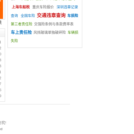
上海车船税
重庆车险报价
深圳违章记录
交通违章查询
查询
全国车险
车损险
第三者责任险
交强险条例与条款费率表
车上责任险
风挡玻璃单独破碎险
车辆损
失险
1
2
0
3
3
1
2
7
6
9
究!
ed