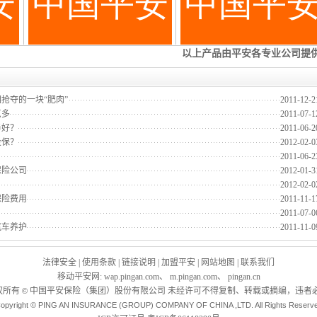
抢夺的一块“肥肉”
2011-12-2
点多
2011-07-1
务好？
2011-06-2
投保？
2012-02-0
2011-06-2
保险公司
2012-01-3
2012-02-0
保险费用
2011-11-1
？
2011-07-0
汽车养护
2011-11-0
法律安全
|
使用条款
|
链接说明
|
加盟平安
|
网站地图
|
联系我们
移动平安网
:
wap.pingan.com
、
m.pingan.com
、
pingan.cn
权所有
中国平安保险（集团）股份有限公司 未经许可不得复制、转载或摘编，违者必
©
opyright © PING AN INSURANCE (GROUP) COMPANY OF CHINA ,LTD. All Rights Reserv