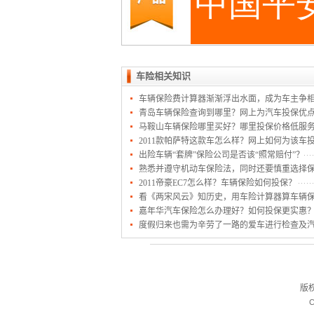
车险相关知识
车辆保险费计算器渐渐浮出水面，成为车主争相
青岛车辆保险查询到哪里？网上为汽车投保优
马鞍山车辆保险哪里买好？哪里投保价格低服
2011款帕萨特这款车怎么样？网上如何为该车
出险车辆“套牌”保险公司是否该“照常赔付”？
熟悉并遵守机动车保险法，同时还要慎重选择
2011帝豪EC7怎么样？车辆保险如何投保？
看《两宋风云》知历史，用车险计算器算车辆
嘉年华汽车保险怎么办理好？如何投保更实惠
度假归来也需为辛劳了一路的爱车进行检查及
版
C