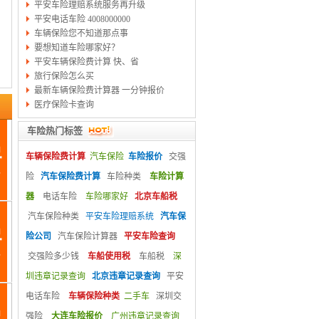
平安车险理赔系统服务再升级
平安电话车险 4008000000
车辆保险您不知道那点事
要想知道车险哪家好？
平安车辆保险费计算 快、省
旅行保险怎么买
最新车辆保险费计算器 一分钟报价
医疗保险卡查询
车险热门标签
车辆保险费计算
汽车保险
车险报价
交强
险
汽车保险费计算
车险种类
车险计算
器
电话车险
车险哪家好
北京车船税
汽车保险种类
平安车险理赔系统
汽车保
险公司
汽车保险计算器
平安车险查询
交强险多少钱
车船使用税
车船税
深
圳违章记录查询
北京违章记录查询
平安
电话车险
车辆保险种类
二手车
深圳交
强险
大连车险报价
广州违章记录查询