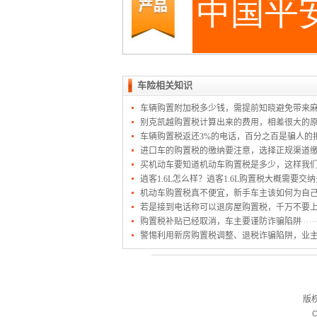
车险相关知识
车辆购置附加税多少钱，需提前知晓避免带来
别克凯越购置税计算出来的费用，相差很大的
车辆购置税返还3%的电话，百分之百是骗人的
进口车的购置税的缴纳要注意，选择正规渠道
买机动车要知道机动车购置税是多少，这样我
逍客1.6L怎么样？逍客1.6L购置税大概需要交
机动车购置税真不便宜，新手车主该如何为自
若是接到电话称可以退房屋购置税，千万不要
购置税补贴已经取消，车主要谨防诈骗陷阱
警惕利用新房购置税调整、退税诈骗陷阱，业
版
C