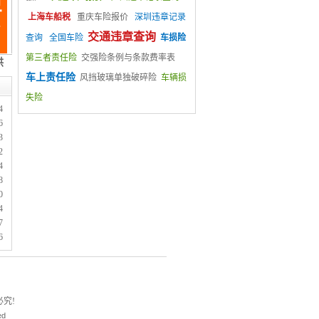
上海车船税
重庆车险报价
深圳违章记录
交通违章查询
查询
全国车险
车损险
第三者责任险
交强险条例与条款费率表
车上责任险
风挡玻璃单独破碎险
车辆损
失险
4
6
3
2
4
8
0
4
7
6
究!
ed