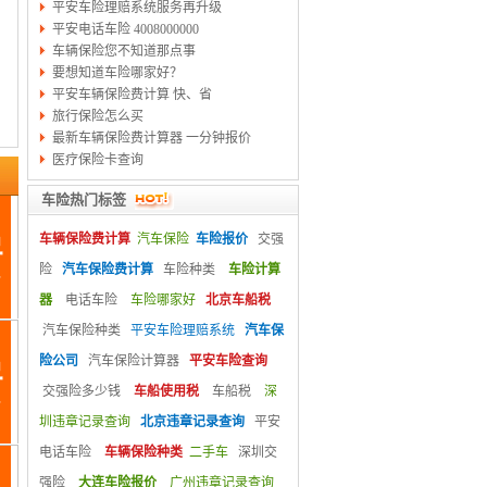
平安车险理赔系统服务再升级
平安电话车险 4008000000
车辆保险您不知道那点事
要想知道车险哪家好？
平安车辆保险费计算 快、省
旅行保险怎么买
最新车辆保险费计算器 一分钟报价
医疗保险卡查询
车险热门标签
车辆保险费计算
汽车保险
车险报价
交强
险
汽车保险费计算
车险种类
车险计算
器
电话车险
车险哪家好
北京车船税
汽车保险种类
平安车险理赔系统
汽车保
险公司
汽车保险计算器
平安车险查询
交强险多少钱
车船使用税
车船税
深
圳违章记录查询
北京违章记录查询
平安
电话车险
车辆保险种类
二手车
深圳交
强险
大连车险报价
广州违章记录查询