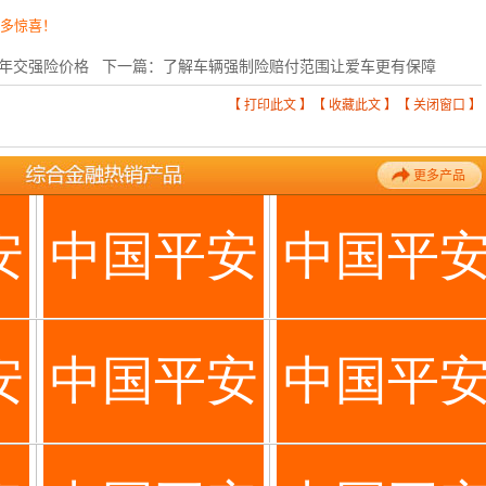
更多惊喜！
年交强险价格
下一篇：
了解车辆强制险赔付范围让爱车更有保障
【
打印此文
】【
收藏此文
】【
关闭窗口
】