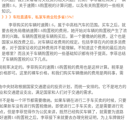
速腾1.6，关于速腾1.6购置税的计算问题，以及有关购置税的一些相关
知识。
》》》车险直通车，私家车商业险多省15%！
李菲购买的车辆时速腾1.6，属于中高档汽车的范围。买车之后，就
要去税务局缴纳速腾1.6购置税的费用，她开始对车辆的购置税产生了浓
厚的兴趣。车辆购置税是车辆购买后，第一个要缴纳的税费，这个也是
国家从税改费之后，对车辆征收费用的规定。包括李菲在内的很多消费
者，对于国家征收的这种费用并不能理解。不知道这个费用的最后流向
是哪里？而且关于车辆购置税的一些基础知识都有待于提高，李菲总结
了车辆购置税的以下几点。
税税率决定的。李菲购买的速腾
1.6购置税
的费用也是这样计算。税率是
价格即可。这里的裸车价格，和我们购买车辆缴纳的费用是两码事，需
由中央财政根据国家交通建设的投资计划，而统一安排的。它不是地方的
业和交通建设支出，满足国家和人们对于交通的需求。
并不是每一个环节都需要缴纳。如果车辆在进行
二手车
买卖的时候，只要
如果新车没有进行购置税缴纳，即使进行二手车买卖，还是需要进行完
点，但是李菲觉得作为公民来讲，既然已经购买车辆了，就需要为道路
好速腾1.6购置税之后，李菲接下来就要去办理完税证明，为上车牌做好