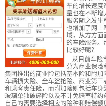
车的增长速度
量也在不断增
服务随之发生
也增加了网上
域，从方方面
的车险服务。
比较好呢？
从目前车险
分为商业保险
集团推出的商业险包括基本险和附加
车辆损失险、全车
盗抢险
、商业第三
和乘客责任险，而附加险则包括
车身
玻璃单独破碎险以及不计免赔率特约
自己的需要选择相应的险种和赔偿额