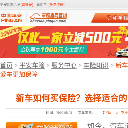
平安网站会员
[请登录]
，新用户
[免费注册]
首页
>
平安车险
>
服务中心
>
车险知识
>
新车
爱车更加保障
新车如何买保险？选择适合的
时间：2010-08-31
文章来源：
【字体：
大
中
如今，汽车