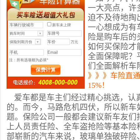
一大亮点，许
迫不及待地掏
一心想成为有
险是购车后的
如何买保险才
全面保障呢？
们全面解析车
》》》车险直
15%！
爱车都是车主们经过精心挑选，认
的。而今，马路危机四伏，所以新车
题。保险公司一般都会建议新车友们
上人员责任险、全车
盗抢险
等基本险
部崭新的汽车来说，玻璃单独破碎险