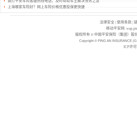
拨打平安车险客服热线电话，及时帮助车主解决当务之急
上海哪家车险好？网上车险价格优惠投保更快捷
法律安全
|
使用条款
|
移动平安网
:
wap.pi
版权所有
中国平安保险（集团）股份
©
Copyright © PING AN INSURANCE (G
ICP许