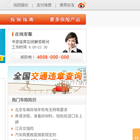
找回报价
|
支付保费
|
推荐好友
2
热门车险知识
北京车辆异地年检有无特殊要求
弄清流程，准备好材料，轻松给进口车上
牌
江苏交强险
汽车购置税是国家规定的