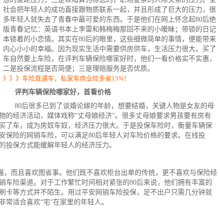
社会把年轻人的成功直接跟物质联系一起，并且形成了巨大的压力，很
多年轻人就失去了青春中最可爱的东西。于是他们在网上怀念起80后绝
版青春记忆：英语书本上李雷和韩梅梅那回不来的小暧昧；带锁的日记
本锁着的小恋情。其实在80后的眼里，这些细微简单的事情，便能带来
内心小小的幸福。因为现实生活中需要供房供车，生活压力很大。买了
车自然要上
车险
，在评判车辆保险哪家好时，他们一看价格实不实惠，
二是投保流程是否简便；三是理赔服务是否优质。
》》》车险直通车，私家车商业险多省15%！
评判车辆保险哪家好，首看价格
80后很多已到了谈婚论嫁的年龄，想要结婚，关键人物是女友的母
物的经济活动，媒体戏称“丈母娘经济”。很多丈母娘要求男孩要有房有
买了车，成为房奴车奴，经济压力很大。于是
投保车险
时，衡量车辆保
安保险
的网销车险，可以满足80后年轻人对车险价格的要求。在线投
的投保方式能缓解年轻人的经济压力。
很强，而且喜欢图省事。他们既不喜欢柜台出单的传统，更不喜欢与保险经
销车险渠道。对于工作繁忙时间相对紧张的80后来说，他们拥有丰富的
刷卡等方式并不陌生。用过
平安网
销车险投保，足不出户只需几分钟就
非常适合喜欢“宅”在家里的年轻人。