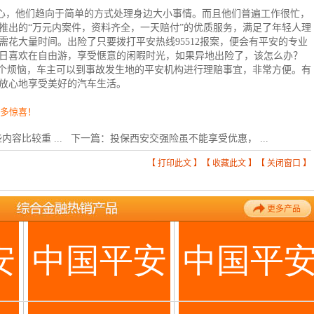
心，他们趋向于简单的方式处理身边大小事情。而且他们普遍工作很忙，
推出的“万元内案件，资料齐全，一天赔付”的优质服务，满足了年轻人理
需花大量时间。出险了只要拨打平安热线
95512
报案，便会有平安的专业
日喜欢在自由游，享受惬意的闲暇时光，如果异地出险了，该怎么办？
这个烦恼，车主可以到事故发生地的平安机构进行理赔事宜，非常方便。有
更放心地享受美好的汽车生活。
更多惊喜！
容比较重 ...
下一篇：
投保西安交强险虽不能享受优惠， ...
【
打印此文
】【
收藏此文
】【
关闭窗口
】