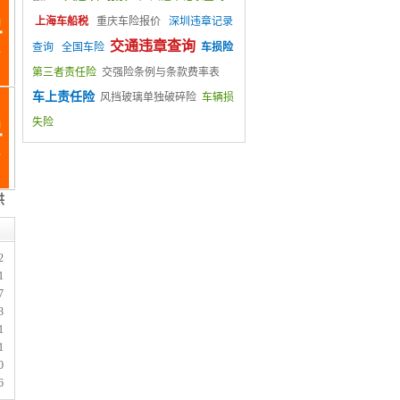
上海车船税
重庆车险报价
深圳违章记录
交通违章查询
查询
全国车险
车损险
第三者责任险
交强险条例与条款费率表
车上责任险
风挡玻璃单独破碎险
车辆损
失险
2
1
7
3
1
1
0
6