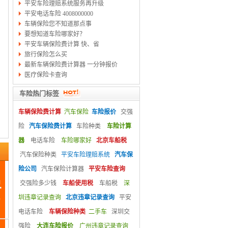
平安车险理赔系统服务再升级
平安电话车险 4008000000
车辆保险您不知道那点事
要想知道车险哪家好？
平安车辆保险费计算 快、省
旅行保险怎么买
最新车辆保险费计算器 一分钟报价
医疗保险卡查询
车险热门标签
车辆保险费计算
汽车保险
车险报价
交强
险
汽车保险费计算
车险种类
车险计算
器
电话车险
车险哪家好
北京车船税
汽车保险种类
平安车险理赔系统
汽车保
险公司
汽车保险计算器
平安车险查询
交强险多少钱
车船使用税
车船税
深
圳违章记录查询
北京违章记录查询
平安
电话车险
车辆保险种类
二手车
深圳交
强险
大连车险报价
广州违章记录查询