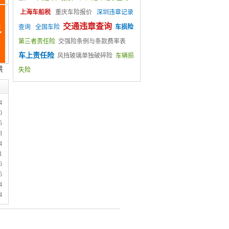
上海车船税
重庆车险报价
深圳违章记录
交通违章查询
查询
全国车险
车损险
第三者责任险
交强险条例与条款费率表
车上责任险
风挡玻璃单独破碎险
车辆损
失险
4
0
5
8
4
1
6
5
4
4