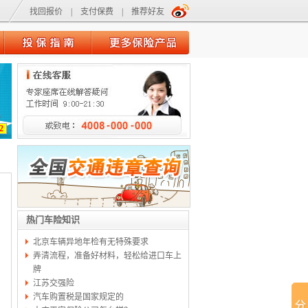
找回报价
|
支付保费
|
推荐好友
2
热门车险知识
北京车辆异地年检有无特殊要求
弄清流程，准备好材料，轻松给进口车上
牌
江苏交强险
汽车购置税是国家规定的