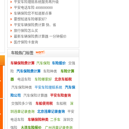
平安车险理赔系统服务再升级
平安电话车险 4008000000
车辆保险您不知道那点事
要想知道车险哪家好？
平安车辆保险费计算 快、省
旅行保险怎么买
最新车辆保险费计算器 一分钟报价
医疗保险卡查询
车险热门标签
车辆保险费计算
汽车保险
车险报价
交强
险
汽车保险费计算
车险种类
车险计算
器
电话车险
车险哪家好
北京车船税
汽车保险种类
平安车险理赔系统
汽车保
险公司
汽车保险计算器
平安车险查询
交强险多少钱
车船使用税
车船税
深
圳违章记录查询
北京违章记录查询
平安
电话车险
车辆保险种类
二手车
深圳交
强险
大连车险报价
广州违章记录查询