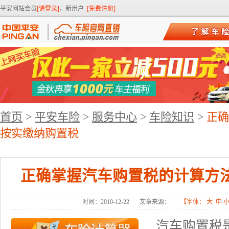
平安网站会员
[请登录]
，新用户
[免费注册]
首页
>
平安车险
>
服务中心
>
车险知识
>
正确
按实缴纳购置税
正确掌握汽车购置税的计算方
时间：2010-12-22
文章来源：
【字体：
大
中
汽车购置税