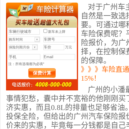
对于广州车
自然是一致选
要。可通过哪
车险保费呢？
险报价，为广
择，在控制保
的保障。
》》》车险直
15%！
广州的小潘
事情犯愁，囊中并不宽裕的他刚刚买
济实惠，而且0.8L的排量也足够省油
投保全险，但给出的广州汽车保险报
价来的实惠，毕竟每一分钱都是自己