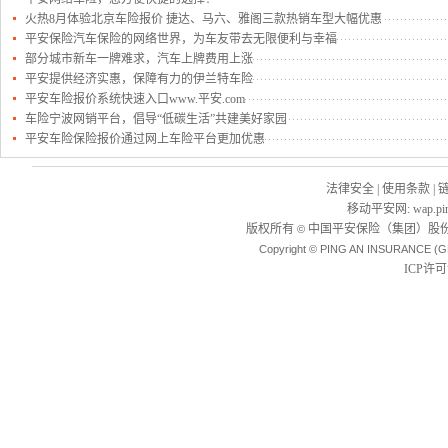
火热8月体验北京车险报价 捷达、马六、雅阁三款热销车型大幅优惠
平安保险汽车保险的网络世界，为车友带去无限便利与幸福
部分城市新车一牌难求，汽车上牌费用上涨
平安提供经济实惠，保障有力的伊兰特车险
平安车险报价系统快速入口www.平安.com
车险宁波网销平台，倡导“低碳生活”共建美好家园
平安车险保险报价通过网上车险平台更加优惠
法律安全
|
使用条款
|
移动平安网
:
wap.pi
版权所有
中国平安保险（集团）股份
©
Copyright © PING AN INSURANCE (G
ICP许