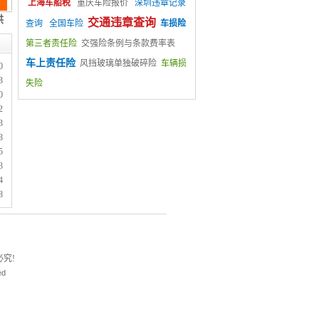
上海车船税
重庆车险报价
深圳违章记录
交通违章查询
查询
全国车险
车损险
第三者责任险
交强险条例与条款费率表
车上责任险
风挡玻璃单独破碎险
车辆损
0
3
失险
0
2
3
8
5
3
4
8
究!
ed