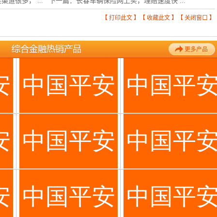
道很多， ...
下一篇：
长春车辆保险网上买，理赔速度快 ...
【
打印此文
】【
收藏此文
】【
关闭窗口
】