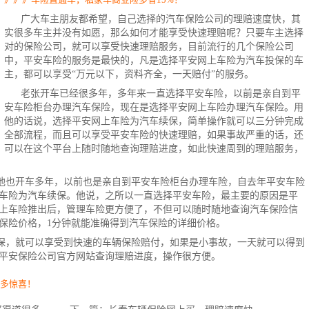
广大车主朋友都希望，自己选择的
汽车保险公司
的理赔速度快，其
实很多车主并没有如愿，那么如何才能享受快速理赔呢？只要车主选择
对的保险公司，就可以享受快速理赔服务，目前流行的几个保险公司
中，平安车险的服务是最快的，凡是选择平安网上车险为汽车投保的车
主，都可以享受“万元以下，资料齐全，一天赔付”的服务。
老张开车已经很多年，多年来一直选择平安车险，以前是亲自到平
安车险柜台办理汽车保险，现在是选择平安网上车险办理汽车保险。用
他的话说，选择平安网上车险为汽车续保，简单操作就可以三分钟完成
全部流程，而且可以享受平安车险的快速理赔，如果事故严重的话，还
可以在这个平台上随时随地查询理赔进度，如此快速周到的理赔服务，
他也开车多年，以前也是亲自到平安车险柜台办理
车险
，自去年平安车险
车险为汽车续保。他说，之所以一直选择平安车险，最主要的原因是平
上车险推出后，管理车险更方便了，不但可以随时随地查询
汽车保险
信
保险价格
，1分钟就能准确得到汽车保险的详细价格。
保，就可以享受到快速的车辆保险赔付，如果是小事故，一天就可以得到
平安保险公司官方网站查询理赔进度，操作很方便。
更多惊喜！