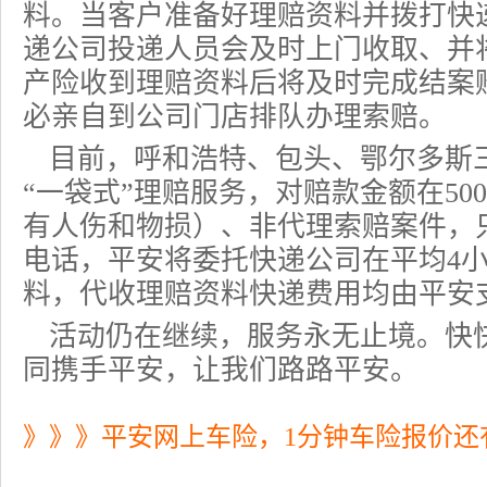
料。当客户准备好理赔资料并拨打快
递公司投递人员会及时上门收取、并
产险收到理赔资料后将及时完成结案
必亲自到公司门店排队办理索赔。
目前，呼和浩特、包头、鄂尔多斯
“一袋式”理赔服务，对赔款金额在50
有人伤和物损）、非代理索赔案件，
电话，平安将委托快递公司在平均4
料，代收理赔资料快递费用均由平安
活动仍在继续，服务永无止境。快
同携手平安，让我们路路平安。
》》》平安网上车险，1分钟车险报价还