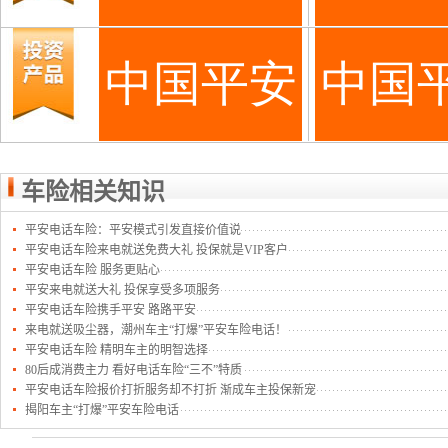
车险相关知识
平安电话车险：平安模式引发直接价值说
平安电话车险来电就送免费大礼 投保就是VIP客户
平安电话车险 服务更贴心
平安来电就送大礼 投保享受多项服务
平安电话车险携手平安 路路平安
来电就送吸尘器，潮州车主“打爆”平安车险电话！
平安电话车险 精明车主的明智选择
80后成消费主力 看好电话车险“三不”特质
平安电话车险报价打折服务却不打折 渐成车主投保新宠
揭阳车主“打爆”平安车险电话