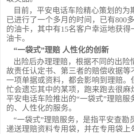
目前，
平安电话车险
精心策划的为
已进行了一个多月的时间，已有800
的油卡，其中有15名客户幸运地获得一
油卡。
“一袋式”理赔 人性化的创新
出险后办理理赔，根据不同的出险
故责任认定书、第三者的赔偿收据等
一项单据或资料，都会影响到理赔。
忙会遗忘其中的某项，跑来跑去很麻
平安电话车险推出的“一袋式”理赔服
的、人性化的服务。
“一袋式”理赔服务，是指平安查勘
递送理赔资料专用袋，并在专用袋上