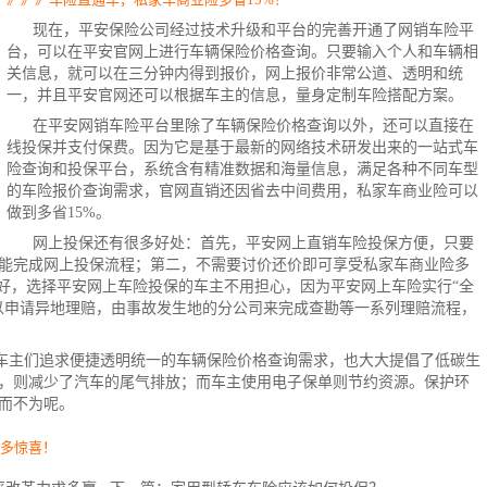
现在，平安保险公司经过技术升级和平台的完善开通了网销车险平
台，可以在平安官网上进行车辆
保险价格
查询。只要输入个人和车辆相
关信息，就可以在三分钟内得到报价，网上报价非常公道、透明和统
一，并且平安官网还可以根据车主的信息，量身定制车险搭配方案。
在平安网销车险平台里除了车辆保险价格查询以外，还可以直接在
线投保并支付保费。因为它是基于最新的网络技术研发出来的一站式车
险查询和投保平台，系统含有精准数据和海量信息，满足各种不同车型
的
车险
报价查询需求，官网直销还因省去中间费用，私家车商业险可以
做到多省15%。
网上投保还有很多好处：首先，平安网上直销车险投保方便，只要
能完成
网上投保
流程；第二，不需要讨价还价即可享受私家车
商业险
多
良好，选择平安网上车险投保的车主不用担心，因为
平安网上车险
实行“全
以申请异地理赔，由事故发生地的分公司来完成查勘等一系列理赔流程，
车主们追求便捷透明统一的
车辆保险
价格查询需求，也大大提倡了低碳生
，则减少了汽车的尾气排放；而车主使用电子保单则节约资源。保护环
而不为呢。
更多惊喜！