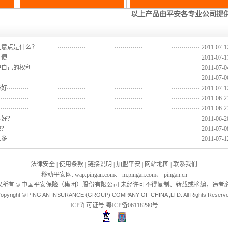
注意点是什么？
2011-07-1
方便
2011-07-1
护自己的权利
2011-07-0
？
2011-07-0
务好
2011-07-1
！
2011-06-2
2011-06-2
务好？
2011-06-2
保？
2011-07-0
点多
2011-07-1
法律安全
|
使用条款
|
链接说明
|
加盟平安
|
网站地图
|
联系我们
移动平安网
:
wap.pingan.com
、
m.pingan.com
、
pingan.cn
权所有
中国平安保险（集团）股份有限公司 未经许可不得复制、转载或摘编，违者必
©
opyright © PING AN INSURANCE (GROUP) COMPANY OF CHINA ,LTD. All Rights Reserv
ICP许可证号
粤ICP备06118290号