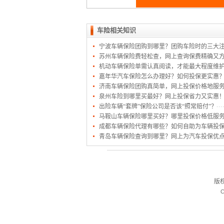
车险相关知识
宁波车辆保险团购到哪里？团购车险时的三大
苏州车辆保险费轻松查，网上查询保费精确又
机动车辆保险单需认真阅读，才能最大程度维
嘉年华汽车保险怎么办理好？如何投保更实惠
济南车辆保险团购真简单，网上投保价格地服
泉州车险到哪里买最好？网上投保省力又实惠
出险车辆“套牌”保险公司是否该“照常赔付”？
马鞍山车辆保险哪里买好？哪里投保价格低服
成都车辆保险代理有哪些？如何自助为车辆投
青岛车辆保险查询到哪里？网上为汽车投保优
版
C