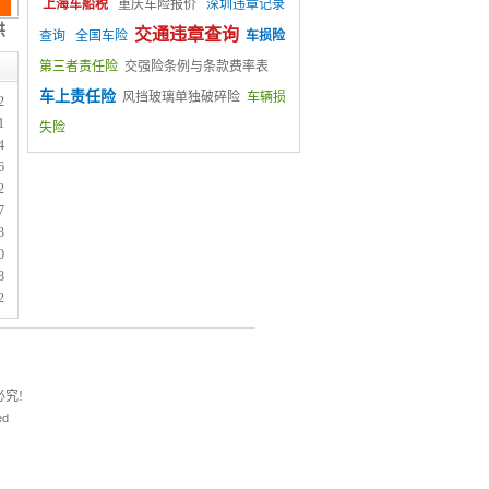
上海车船税
重庆车险报价
深圳违章记录
交通违章查询
查询
全国车险
车损险
第三者责任险
交强险条例与条款费率表
车上责任险
风挡玻璃单独破碎险
车辆损
2
1
失险
4
6
2
7
3
0
8
2
究!
ed