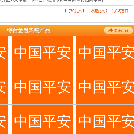
率改革力求多赢
下一篇：
家用型轿车车险应该如何投保？
【
打印此文
】【
收藏此文
】【
关闭窗口
】