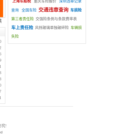
上海车船税
重庆车险报价
深圳违章记录
交通违章查询
查询
全国车险
车损险
第三者责任险
交强险条例与条款费率表
车上责任险
风挡玻璃单独破碎险
车辆损
失险
0
2
6
9
1
3
8
0
7
1
究!
ed