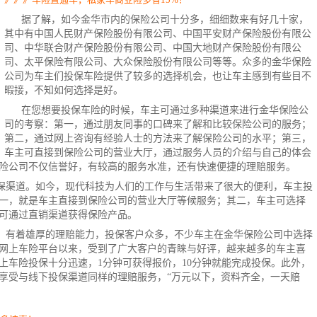
据了解，如今金华市内的保险公司十分多，细细数来有好几十家，
其中有中国人民财产保险股份有限公司、中国平安财产保险股份有限公
司、中华联合财产保险股份有限公司、中国大地财产保险股份有限公
司、太平保险有限公司、大众保险股份有限公司等等。众多的金华保险
公司为车主们投保
车险
提供了较多的选择机会，也让车主感到有些目不
暇接，不知如何选择是好。
在您想要投保车险的时候，车主可通过多种渠道来进行金华保险公
司的考察：第一，通过朋友同事的口碑来了解和比较保险公司的服务；
第二，通过网上咨询有经验人士的方法来了解保险公司的水平；第三，
车主可直接到保险公司的营业大厅，通过服务人员的介绍与自己的体会
险公司不仅信誉好，有较高的服务水准，还有快速便捷的理赔服务。
保渠道。如今，现代科技为人们的工作与生活带来了很大的便利，车主投
一，就是车主直接到保险公司的营业大厅等候服务；其二，车主可选择
可通过直销渠道获得
保险产品
。
，有着雄厚的理赔能力，投保客户众多，不少车主在金华保险公司中选择
网上车险
平台以来，受到了广大客户的青睐与好评，越来越多的车主喜
上车险投保十分迅速，1分钟可获得报价，10分钟就能完成投保。此外，
享受与线下投保渠道同样的理赔服务，“万元以下，资料齐全，一天赔