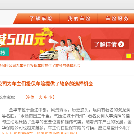
1
华保险公司为车主们投保车险提供了较多的选择机会
公司为车主们投保车险提供了较多的选择机会
文章来源：
【字体：
大
中
小
】
金华市位于浙江中部，风景秀丽，历史悠久，境内有著名的双龙洞
等名胜。“水通南国三千里，气压江城十四州”--著名女词人李清照的佳
句生动地概括了金华的重要位置和雄伟气势。随着汽车产业的发展，金
华保险公司也越来越多，车主们在投保车险的时候，应注意些什么呢？
》》》车险直通车，私家车商业险多省15%！