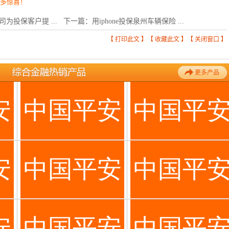
更多惊喜！
为投保客户提 ...
下一篇：
用iphone投保泉州车辆保险 ...
【
打印此文
】【
收藏此文
】【
关闭窗口
】