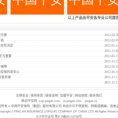
捷方便
2012-03-3
首选
2012-02-0
由车险决定
2012-01-1
2011-11-0
尤为重要
2012-01-3
2011-11-2
有保障
2012-01-1
险投保的是安心
2012-01-1
险是关键
2011-11-1
2011-11-2
法律安全
|
使用条款
|
链接说明
|
加盟平安
|
网站地图
|
联系我们
移动平安网
:
wap.pingan.com
、
m.pingan.com
、
pingan.cn
权所有
中国平安保险（集团）股份有限公司 未经许可不得复制、转载或摘编，违者必
©
opyright © PING AN INSURANCE (GROUP) COMPANY OF CHINA ,LTD. All Rights Reserv
ICP许可证号
粤ICP备06118290号