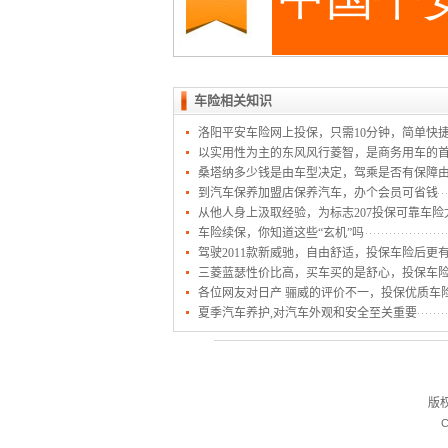
车险相关知识
洛阳平安车险网上投保，只需10分钟，简单快
以实用性为主的东风风行菱智，是商务用车的
桑塔纳多少钱是由车型决定，驾乘是否有保障
到汽车保养加盟店保养汽车，办个会员可省钱
从他人身上汲取经验，为标志207投保可靠车险
车险续保，你知道这些“玄机”吗
驾驶2011款新威驰，自由舒适，投保车险后更
三菱蓝瑟性价比高，买车买的是舒心，投保车
各位网友对日产 骊威的评价不一，投保优质车
夏季汽车养护,对汽车外观和安全至关重要
版
C