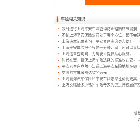
车险相关知识
及时进行上海平安车险查询防止理赔环节漏洞
不论上海平安保险公司处于哪个方位，都不会
上海违章记录查询，平安官网查询更方便！
上海平安车险报价只要一分钟，网上还可以直
上海违章查询网，为驾驶人提供贴心服务。
时代在变，投保上海车险选择的标准也在变
平安老客户竟然不知道上海平安车险地址在哪
交强险首批缴费达3700万元
上海渤海汽车保险和平安车险哪家性价比更高
上海交强险多少钱？车险专家为您进行权威解
版
C