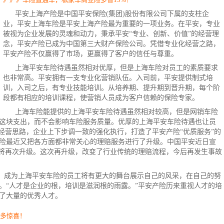
平安上海产险是中国
平安保险
(集团)股份有限公司下属的支柱企
业，平安上海车险是平安上海产险最为重要的一项业务。在平安，专业
被视为企业发展的灵魂和动力，秉承平安“专业、创新、价值”的经营理
念，平安产险已成为中国第三大财产
保险公司
。凭借专业化经营之路，
平安产险不仅赢得了市场，更赢得了客户的信任与尊重。
上海平安车险待遇虽然相对优厚，但是
上海车险
对员工的素质要求
也非常高。平安拥有一支专业化营销队伍。入司前，平安提供制式培
训，入司之后，有专业技能培训。从培养期、提升期到晋升期，每个阶
段都有相应的培训课程，使营销人员成为客户信赖的保险专家。
上海车险能提供的
上海平安车险
待遇虽然相对较高，但是网销车险
这块支出，而不会影响车险服务质量。优厚的上海平安车险待遇也让员
的经营思路，企业上下步调一致的强化执行，打造了平安产险“优质服务”的
险最近又把各方面都非常关心的理赔服务进行了升级。中国平安近日宣
务将再次升级。这次再升级，改变了行业传统的理赔流程，今后再发生事故
，成为上海平安车险的员工将有更大的舞台展示自己的风采，在自己的努
。“人才是企业的根，培训是滋润根的雨露。”平安产险历来重视人才的培
了大量的优秀人才。
更多惊喜！