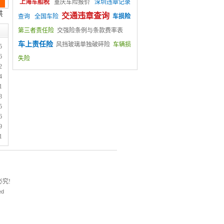
上海车船税
重庆车险报价
深圳违章记录
交通违章查询
查询
全国车险
车损险
第三者责任险
交强险条例与条款费率表
车上责任险
风挡玻璃单独破碎险
车辆损
5
6
失险
2
4
1
3
5
6
9
1
究!
ed