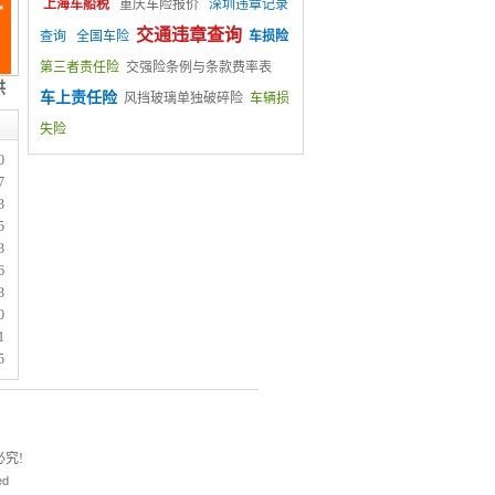
上海车船税
重庆车险报价
深圳违章记录
交通违章查询
查询
全国车险
车损险
第三者责任险
交强险条例与条款费率表
车上责任险
风挡玻璃单独破碎险
车辆损
失险
0
7
3
5
3
6
3
0
1
5
究!
ed