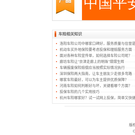
车险相关知识
洛阳车险公司中哪家口碑好，服务质量与信誉
机动车买外地保险要考虑投保和理赔服务方面
面对各种车险宣传单，如何选择车险公司呢？
廊坊车险让“京津走廊上的明珠”熠熠生辉
车辆报废保险赔偿应当按照实际情况执行
深圳保险两大指南，让车主朋友少走很多弯路
哪家车险最好，可以为车主提供优质保障？
河南车险如何判断好与坏，关键看哪个方面？
投保车险的几个实用技巧
杭州车险哪家好？试一试网上投保，简单又快
版
C