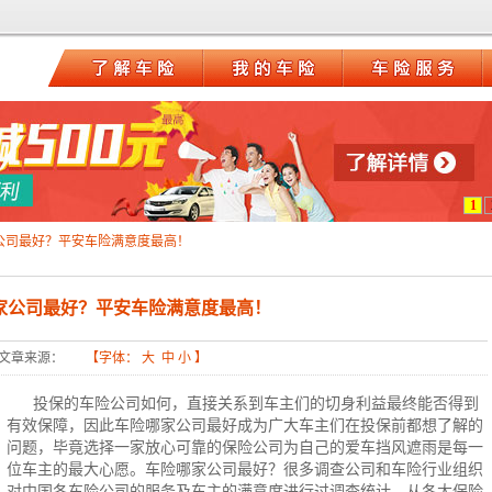
1
公司最好？平安车险满意度最高！
家公司最好？平安车险满意度最高！
文章来源：
【字体：
大
中
小
】
投保的
车险
公司如何，直接关系到车主们的切身利益最终能否得到
有效保障，因此
车险哪家公司最好
成为广大车主们在投保前都想了解的
问题，毕竟选择一家放心可靠的保险公司为自己的爱车挡风遮雨是每一
位车主的最大心愿。车险哪家公司最好？很多调查公司和车险行业组织
对中国各车险公司的服务及车主的满意度进行过调查统计，从各大保险