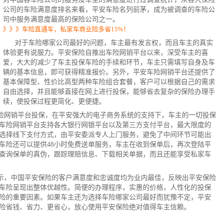
公司的车险满意度排名来看，平安车险名列前茅，成为被调查的车险公
司中服务满意度最高的保险公司之一。
》》》车险直通车，私家车商业险多省15%！
对于车险哪家公司最好的问题，车主最有发言权，而且车主的真实
体验更有说服力。平安保险自推出车险网销平台以来，深受车主的喜
爱，大大的减少了车主
投保车险
的手续和环节，车主只需填写自身及车
辆的基本信息，即可获得精准报价。另外，平安车险网销平台还提供了
基本保障型、性价比高型两种车险组合套餐，客户可以根据自己的需求
自由选择，并且能够直接在网上进行投保，能够省去复杂的保险办理手
续，使投保过程更简化、更便捷。
险网销平台投保，在平安强大的电子商务系统的支持下，车主的一切投保
车险网销平台支持各大银行网银平台以及第三方支付平台，最大限度的
选择线下支付方式，由平安委派专人上门服务，避免了中间环节可能出
车险
还可以提供48小时免费送单服务，车主在收到保单后，再次登陆平
查询保单的真伪，跟踪理赔信息、下载相关单据，而且还能享受私家车
示，中国平安保险的客户满意度和忠诚度均为业内最佳，反映出平安保险
车险呈现出整体优越性。简便的办理程序，实惠的价格，人性化的投保
险的重要因素。如果车主还为选择
车险哪家公司
最好而犹豫不定，平安
险省钱、省力、更省心，放心使用平安保险绝对值得车主信赖。