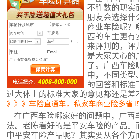
不胜数的现实
朋友会选择什
商业车险呢？
西的车主更有
来评判的，评
是大家关心的
了。广西车险
中，不同类型
的回答和标准
过大体上的标准大家的意见都还是差
》》》车险直通车，私家车商业险多省1
在广西
车险哪家好
的问题中，广西
法。老陈看好的是平安车险的产品。
中
平安车险产品
呢？其实要从各个方