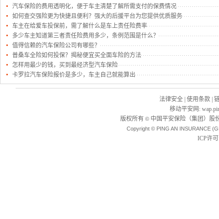
汽车保险的费用透明化，便于车主清楚了解所需支付的保费情况
如何查交强险更为快捷且便利？强大的后援平台为您提供优质服务
车主在给爱车投保前，需了解什么是车上责任险费率
多少车主知道第三者责任险费用多少，条例范围是什么？
值得信赖的汽车保险公司有哪些？
普桑车全险如何投保？揭秘便宜买全面车险的方法
怎样用最少的钱，买到最经济型汽车保险
卡罗拉汽车保险报价是多少，车主自己就能算出
法律安全
|
使用条款
|
移动平安网
:
wap.pi
版权所有
中国平安保险（集团）股份
©
Copyright © PING AN INSURANCE (G
ICP许