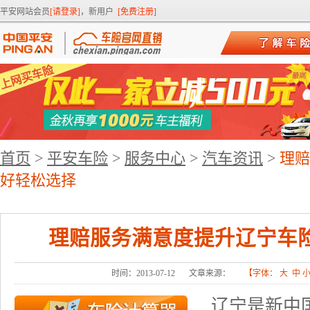
平安网站会员
[请登录]
，新用户
[免费注册]
首页
>
平安车险
>
服务中心
>
汽车资讯
>
理赔
好轻松选择
理赔服务满意度提升辽宁车
时间：2013-07-12
文章来源：
【字体：
大
中
辽宁是新中