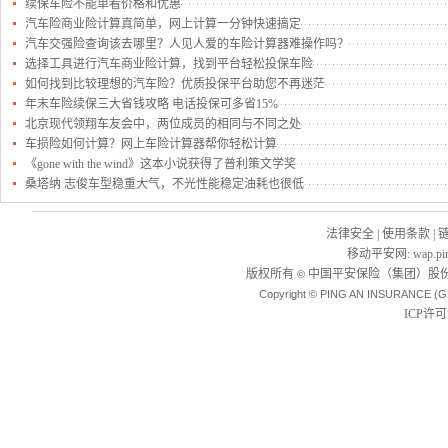
续保车险不能单看价格和优惠
汽车险商业险计算真简单，网上计算一分钟快速搞定
汽车交强险查询该去哪里？人见人爱的车险计算器难操作吗？
选择工具进行汽车商业险计算，找到平台轻松投保车险
如何找到比较理想的汽车险？优质投保平台助您不再迷茫
年末车险续保三大省钱攻略 电话投保可多省15%
北京现代领翔车友会中，两位成员的相同与不同之处
车损险如何计算？网上车险计算器帮你轻松计算
《gone with the wind》这本小说获得了普利策文学奖
桑塔纳 志俊车型稳重大气，不光性能稳定油耗也很低
法律安全
|
使用条款
|
移动平安网
:
wap.pi
版权所有
中国平安保险（集团）股份
©
Copyright © PING AN INSURANCE (G
ICP许