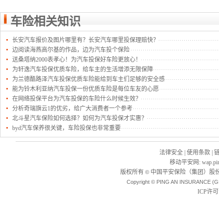
车险相关知识
长安汽车报价及图片哪里有？长安汽车哪里投保理赔快？
边阅读海燕高尔基的作品，边为汽车投个保险
送桑塔纳2000表孝心！为汽车投保好车险更放心！
为轩逸汽车投保优质车险，给车主的生活增添无限保障
为兰德酷路泽汽车投保优质车险能给到车主们足够的安全感
能为铃木利亚纳汽车投保一份优质车险是每位车友的心愿
在网络投保平台为汽车投保的车险什么时候生效？
分析奇瑞旗云1的优劣，给广大消费者一个参考
北斗星汽车保险如何选择？如何为汽车投保才实惠？
byd汽车保养很关键，车险投保也非常重要
法律安全
|
使用条款
|
移动平安网
:
wap.pi
版权所有
中国平安保险（集团）股份
©
Copyright © PING AN INSURANCE (G
ICP许