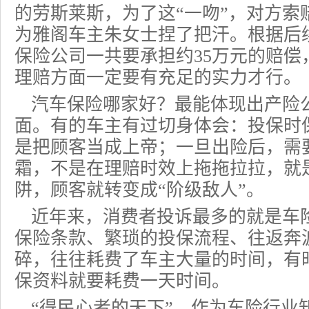
的劳斯莱斯，为了这“一吻”，对方索
为雅阁车主朱女士捏了把汗。根据后
保险公司
一共要承担约35万元的赔
理赔方面一定要有充足的实力才行。
汽车保险哪家好
？最能体现出产险
面。有的车主有过切身体会：投保时
是把顾客当成上帝；一旦出险后，需
霜，不是在理赔时效上拖拖拉拉，就
阱，顾客就转变成“阶级敌人”。
近年来，消费者投诉最多的就是车
保险条款、繁琐的投保流程、往返奔
碎，往往耗费了车主大量的时间，有
保资料就要耗费一天时间。
“得民心者的天下”，作为车险行业