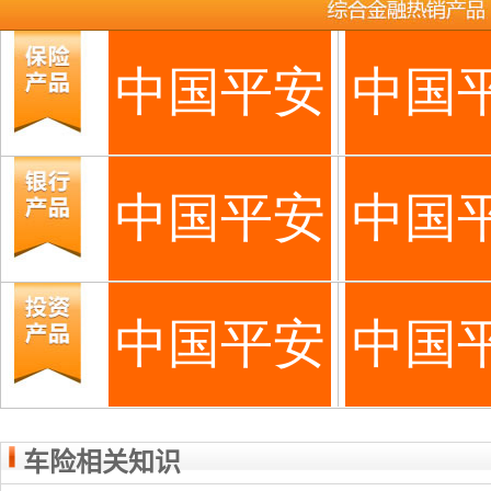
车险相关知识