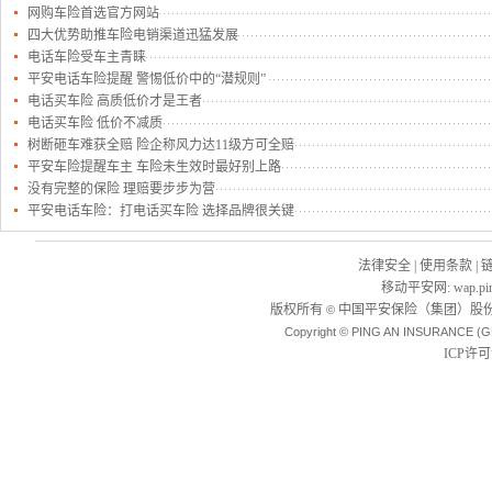
网购车险首选官方网站
四大优势助推车险电销渠道迅猛发展
电话车险受车主青睐
平安电话车险提醒 警惕低价中的“潜规则”
电话买车险 高质低价才是王者
电话买车险 低价不减质
树断砸车难获全赔 险企称风力达11级方可全赔
平安车险提醒车主 车险未生效时最好别上路
没有完整的保险 理赔要步步为营
平安电话车险：打电话买车险 选择品牌很关键
法律安全
|
使用条款
|
移动平安网
:
wap.pi
版权所有
中国平安保险（集团）股份
©
Copyright © PING AN INSURANCE (G
ICP许