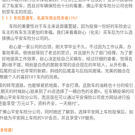
买了私家车，而且对车辆保险也十分的看重，佛山平安车险分公司也特
别受车主的欢迎。
》》》车险直通车，私家车商业险多省15%！
车险
的重要性对于车主来说毋庸置疑，因为投保一份好的车险会让
车主的有车生活更加的幸福。我们来看看赵心（化名）买车后为什么选
择佛山平安车险分公司的。
赵心是一家公司的白领，刚大学毕业不久，不过因为工作认真，办
事效率高，很快就得到了老总的赏识，并且提升为了部门经理，为了更
好地提高工作效率，赵心决定给自己买辆车，经过仔细的查看，觉得名
爵6很不错，特别是白色的那款非常的适合现在的年轻人，从外形看，
后尾的设计也非常的新颖，斜线的后尾盖与后挡风玻璃，完美的融合在
根据个人的喜好DIY车内的风格。
续的转弯道路，也能够紧抓地面，不会打滑。这款车的油耗也十分的吸引
M。星期天的时候赵心就来到了4S店选择了一辆白色的名爵6，在车辆投保的问
佛山平安车险分公司，而且现在可以通过平安保险公司官方网站进行投
外还能享受“万元以下，资料齐全，一天赔付”。
了佛山平安车险分公司，同时她还了解到，选择
平安网上车险
投保后，如
级为平安网上车险的VIP会员，并且享受VIP服务。
更多惊喜！