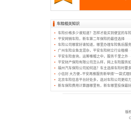
车险相关知识
车险价格多少谁知道？怎样才能买到便宜的车
平安网销车险，新车第二年保险的最佳选择
车险公司哪家好谁知道，哪里办理车险售后服
广州车险业鱼龙混杂，平安车险树立行业楷模
平安车险查询，运筹帷幄之中，服务千里之外
平安财产保险有限公司怎么样，网上车险服务
福州汽车保险公司如何选？车主选择车险时要
小信封 大方便--平安再推服务新举措“一袋式理
北京车险信息平台好处多，选对车险公司更给
新车保险费用计算器哪里有，新车哪里投保最
版
C