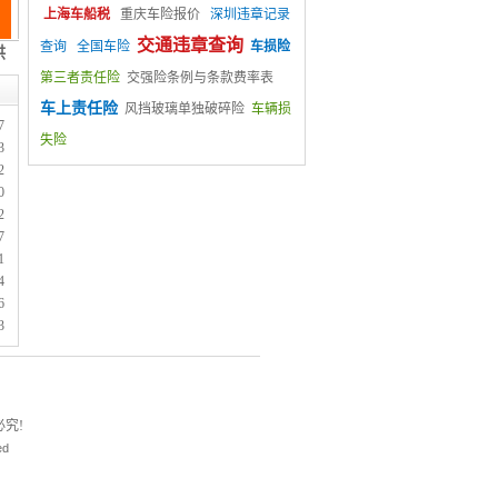
上海车船税
重庆车险报价
深圳违章记录
交通违章查询
查询
全国车险
车损险
第三者责任险
交强险条例与条款费率表
车上责任险
风挡玻璃单独破碎险
车辆损
7
失险
3
2
0
2
7
1
4
6
3
究!
ed