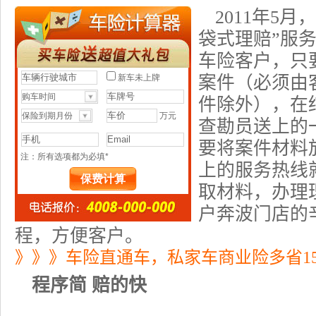
2011年5月，
袋式理赔”服
车险客户，只要
案件（必须由
件除外），在
查勘员送上的
要将案件材料
上的服务热线
取材料，办理
户奔波门店的
程，方便客户。
》》》车险直通车，私家车商业险多省1
程序简 赔的快