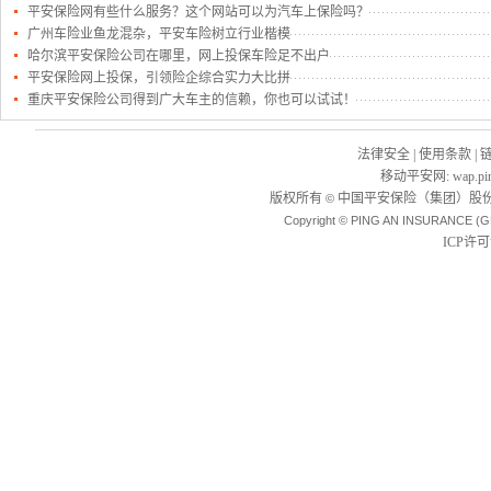
平安保险网有些什么服务？这个网站可以为汽车上保险吗？
广州车险业鱼龙混杂，平安车险树立行业楷模
哈尔滨平安保险公司在哪里，网上投保车险足不出户
平安保险网上投保，引领险企综合实力大比拼
重庆平安保险公司得到广大车主的信赖，你也可以试试！
法律安全
|
使用条款
|
移动平安网
:
wap.pi
版权所有
中国平安保险（集团）股份
©
Copyright © PING AN INSURANCE (G
ICP许