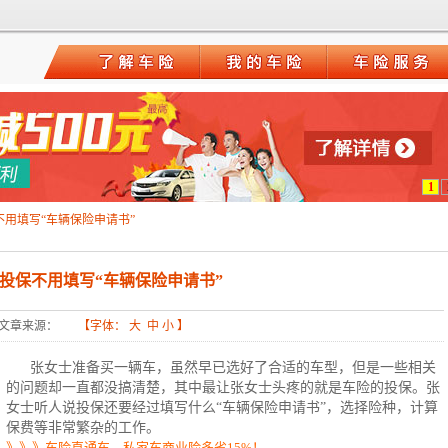
1
不用填写“车辆保险申请书”
投保不用填写“车辆保险申请书”
文章来源：
【字体：
大
中
小
】
张女士准备买一辆车，虽然早已选好了合适的车型，但是一些相关
的问题却一直都没搞清楚，其中最让张女士头疼的就是车险的投保。张
女士听人说投保还要经过填写什么“车辆保险申请书”，选择险种，计算
保费等非常繁杂的工作。
》》》车险直通车，私家车商业险多省15%！