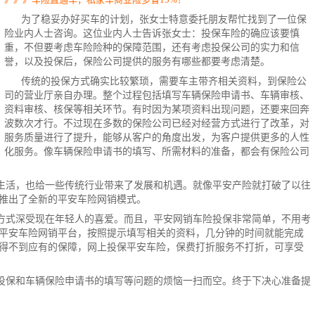
为了稳妥办好买车的计划，张女士特意委托朋友帮忙找到了一位保
险业内人士咨询。这位业内人士告诉张女士：
投保车险
的确应该要慎
重，不但要考虑车险险种的保障范围，还有考虑投保公司的实力和信
誉，以及投保后，
保险公司
提供的服务有哪些都要考虑清楚。
传统的投保方式确实比较繁琐，需要车主带齐相关资料，到保险公
司的营业厅亲自办理。整个过程包括填写车辆保险申请书、车辆审核、
资料审核、核保等相关环节。有时因为某项资料出现问题，还要来回奔
波数次才行。不过现在多数的保险公司已经对经营方式进行了改革，对
服务质量进行了提升，能够从客户的角度出发，为客户提供更多的人性
化服务。像车辆保险申请书的填写、所需材料的准备，都会有保险公司
生活，也给一些传统行业带来了发展和机遇。就像平安产险就打破了以往
推出了全新的平安
车险
网销模式。
方式深受现在年轻人的喜爱。而且，平安网销车险投保非常简单，不用考
平安车险网销平台，按照提示填写相关的资料，几分钟的时间就能完成
得不到应有的保障，
网上投保
平安车险，保费打折服务不打折，可享受
投保和车辆保险申请书的填写等问题的烦恼一扫而空。终于下决心准备提