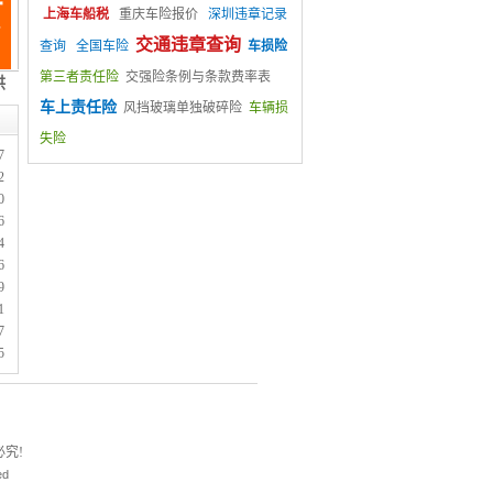
上海车船税
重庆车险报价
深圳违章记录
交通违章查询
查询
全国车险
车损险
第三者责任险
交强险条例与条款费率表
车上责任险
风挡玻璃单独破碎险
车辆损
失险
7
2
0
6
4
6
9
1
7
5
究!
ed