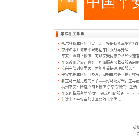
车险相关知识
鄂尔多斯车险如何买，网上投保就能享受VIP待
京津沪等11城市平安电话车险服务再升级
平安车险网上投保，可以享受优惠价格和快速
平安苏州分公司真好，理赔服务快救援服务周
嘉兴车险到哪里买，才能享受快速理赔服务？
平安电销车险如何办理，网销车险是不是同样
和宝马一起走过的日子——好马配好鞍，宝马
杭州平安车险客户网上投保 乐享低碳汽车生活
平安再推服务新举措“一袋式理赔”服务
细数中国平安车险计算器的几个优点
版
C