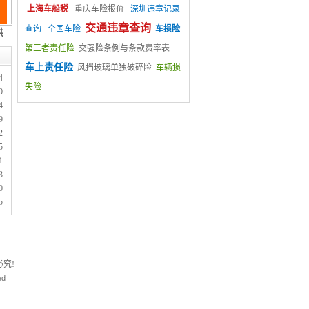
上海车船税
重庆车险报价
深圳违章记录
交通违章查询
查询
全国车险
车损险
第三者责任险
交强险条例与条款费率表
车上责任险
风挡玻璃单独破碎险
车辆损
4
失险
0
4
9
2
5
1
3
0
5
究!
ed