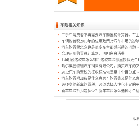
车险相关知识
二手车消费者不再需要汽车购置税计算器，车
车辆购置税2010年的优惠政策对汽车市场的影
汽车购置税怎么算是很多车主都感兴趣的问题
合理运用购置税计算器，明明白白消费
1.4t明锐这款车怎么样？这款车险哪里投保更合
哈尔滨鑫特瑞汽车销售有限公司，购买汽车的
2012汽车购置税的征收标准恢复至十个百分点
汽车购置附加费是什么意思？购置费又是什么
必须交纳新车购置税，必须选择人性化十足的
新车车险折扣是多少？新车车险怎么选择才合
版
C