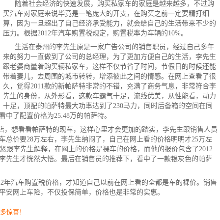
随着社会经济的快速发展，购买私家车的家庭是越来越多，不过购
买汽车对家庭来说毕竟是一笔庞大的开支，在购买之前一定要精打细
算，因为一旦超出了自己经济承受能力，就会给自己的生活带来不少的
压力。根据2012年汽车购置税规定，购置税率为车辆的10%。
生活在泰州的李先生原是一家广告公司的销售职员，经过自己多年
来的努力一直做到了公司的总经理，为了更加方便自己的生活，李先生
跟老婆商量着购买辆私家车，这样不仅节省了时间，节假日的时候还能
带着妻儿，去周围的城市转转，增添彼此之间的情感。在网上查看了很
久，觉得2011款的新帕萨特非常的不错，充满了商务气息，非常符合李
先生的身份，从外形看，这款车霸气十足，流线优美，从性能看，动力
十足，顶配的帕萨特最大功率达到了230马力，同时后备箱的空间在同
中了配置价格为25.48万的帕萨特。
S店，想看看帕萨特的现车，这样心里才会更加的踏实，李先生跟销售人员
车总价要28万左右，李先生纳闷了，自己在网上看的价格明明才25万左
赶紧跟李先生解释，在网上的价格是裸车的价格，而他的报价包含了2012
李先生才恍然大悟。最后在销售员的推荐下，看中了一款银灰色的帕萨
12年汽车购置税价格，才知道自己以前在网上看的全都是车的裸价。销售
平安网上车险
，不仅投保简单，价格也是非常的实惠。
更多惊喜！