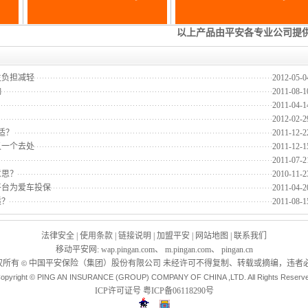
主负担减轻
2012-05-0
响
2011-08-1
2011-04-1
2012-02-2
适？
2011-12-2
又一个去处
2011-12-1
2011-07-2
意思？
2010-11-2
平台为爱车投保
2011-04-2
适？
2011-08-1
法律安全
|
使用条款
|
链接说明
|
加盟平安
|
网站地图
|
联系我们
移动平安网
:
wap.pingan.com
、
m.pingan.com
、
pingan.cn
权所有
中国平安保险（集团）股份有限公司 未经许可不得复制、转载或摘编，违者必
©
opyright © PING AN INSURANCE (GROUP) COMPANY OF CHINA ,LTD. All Rights Reserv
ICP许可证号
粤ICP备06118290号