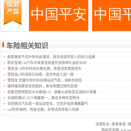
车险相关知识
新款奥拓不仅外形时尚潮流，而且受到年轻人的热力追捧
购买宝来1.4t汽车可享受送现金外加各种礼品的活动
雪铁龙 c4外形时尚价格优惠，非常适合家庭用车
雪铁龙c2时尚而又动感，适合年轻上班一族
雪铁龙 世嘉外形时尚充满运动气息，油耗也很低
福特福克斯安全性能好，新车购置记得先投保
如果您即将购买大众朗逸1.6，请看4S店购车实战砍价攻略
长城哈佛H5 SUV销量第一，融合多种车型特点
丰田锐志汽车是一款运动型车，它的外观充满着霸气
sx4外形独特、性能全面，非常适合年轻人驾驶
法律安全
|
使用条款
|
移动平安网
:
wap.pi