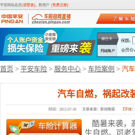
平安网站会员
[请登录]
，新用户
[免费注册]
首页
>
平安车险
>
服务中心
>
车险案例
>
汽车
汽车自燃，祸起改
时间：2012-07-30
文章来源：新闻晚报
【字体
酷暑来袭，
生自燃。可老