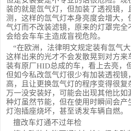
但是安装要是不专业的话很危险。现
装的就是氙气灯，但加装了透视镜，
测，这样的氙气灯本身亮度会增大，
气灯而不改装滤镜，原来的灯罩完全
会给会车车主造成盲视危险。
“在欧洲，法律明文规定装有氙气
这样出来的光才不会发散晃到对方来
装有原厂HID总成的车，看上去亮，
但如今私改氙气灯很少有加装透视镜
高，且让更换氙气灯的程序变得很复
万一没安装好，可能会出现其他比如
种灯虽然节能，但在使用时瞬间会产
灯泡插座烧坏，甚至诱发车辆自燃。
擅改车灯通不过年检