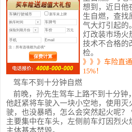
想到，近日他
生自燃，查找
气大灯引起的
灯改装市场火
技术不合格的
检。
》》》车险直
15%！
驾车不到十分钟自燃
前晚，孙先生驾车上路不到十分钟
他赶紧将车驶入一块小空地，使用灭
驶，也没暴晒，怎么会突然起火呢？ 
主要集中在车头，左侧前车灯因烈火
主体基本焚毁。