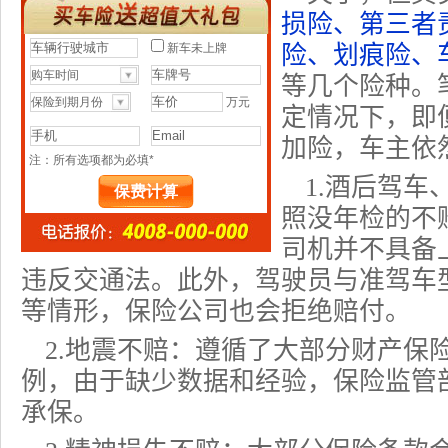
损险、第三者
险、划痕险、
等几个险种。
定情况下，即
加险，车主依
1.酒后驾
照没年检的不
司机并不具备
违反交通法。此外，驾驶员与准驾车
等情形，
保险公司
也会拒绝赔付。
2.地震不赔：遵循了大部分财产保
例，由于缺少数据和经验，保险监管
承保。