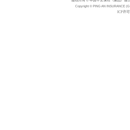
版权所有
中国平安保险（集团）股份
©
Copyright © PING AN INSURANCE (G
ICP许