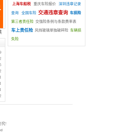
上海车船税
重庆车险报价
深圳违章记录
交通违章查询
查询
全国车险
车损险
第三者责任险
交强险条例与条款费率表
车上责任险
风挡玻璃单独破碎险
车辆损
失险
9
2
5
2
1
1
1
2
究!
ed