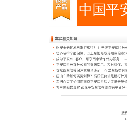
车险相关知识
想安全无忧地自驾游旅行？ 让宁波平安车险分
省心获得全面保障，网上车险渐成苏州车险市
成为平安VIP客户，可享南京验车代办服务
平安车险长春分公司的温馨提示：及时续保，
赛拉图车险投保注意事项谨记于心 爱车权益有
唐山车险如何买更划算？高质低价才是精打计
看细心妻子如何用南京平安车险给丈夫送去结
客户体验最真实 都说平安车险在线直销平台好
版
C