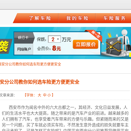
1
西安分公司教你如何选车险更方便更安全
安分公司教你如何选车险更方便更安全
文章来源：
【字体：
大
中
小
】
西安市作为闻名中外的六大古都之一，其经济、文化日益发展，人
们的生活水平也大大提高，随之带来的是汽车产业的前进。越来越多的
人们拥有了汽车，也享受着汽车带来的方便与乐趣。但紧随而来的又是
另一个问题，买了车就必须买
车险
，不然发生意外造成的损失就要车主
自己承担了，可是
怎样买车险
呢？中国平安西安分公司推荐您使用平安