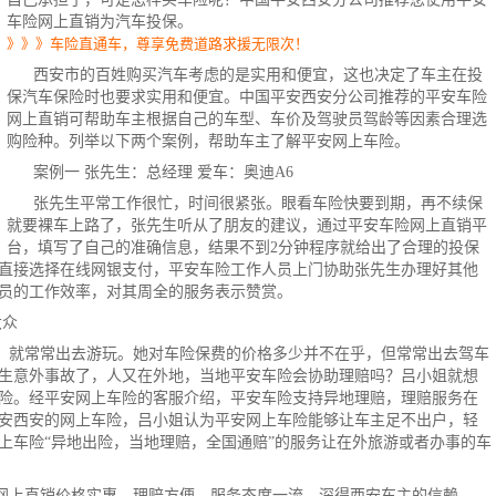
车险网上直销为汽车投保。
》》》车险直通车，尊享免费道路求援无限次！
西安市的百姓购买汽车考虑的是实用和便宜，这也决定了车主在投
保
汽车保险
时也要求实用和便宜。中国平安西安分公司推荐的平安车险
网上直销可帮助车主根据自己的车型、车价及驾驶员驾龄等因素合理选
购险种。列举以下两个案例，帮助车主了解
平安
网上车险
。
案例一 张先生：总经理 爱车：奥迪A6
张先生平常工作很忙，时间很紧张。眼看车险快要到期，再不续保
就要裸车上路了，张先生听从了朋友的建议，通过平安车险网上直销平
台，填写了自己的准确信息，结果不到2分钟程序就给出了合理的投保
直接选择在线
网银
支付，平安车险工作人员上门协助张先生办理好其他
员的工作效率，对其周全的服务表示赞赏。
大众
，就常常出去游玩。她对车险保费的价格多少并不在乎，但常常出去驾车
生意外事故了，人又在外地，当地平安车险会协助理赔吗？吕小姐就想
险。经平安网上车险的客服介绍，平安车险支持异地理赔，理赔服务在
安西安的网上车险，吕小姐认为平安网上车险能够让车主足不出户，轻
上车险“异地出险，当地理赔，全国通赔”的服务让在外旅游或者办事的车
网上直销价格实惠、理赔方便、服务态度一流，深得西安车主的信赖。