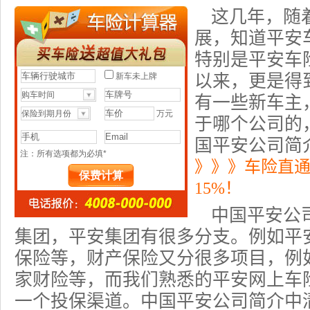
这几年，随
展，知道平安
特别是平安车
以来，更是得
有一些新车主
于哪个公司的
国平安公司简
》》》车险直
15%！
中国平安公
集团，平安集团有很多分支。例如平
保险等，财产保险又分很多项目，例
家财险等，而我们熟悉的平安网上车
一个投保渠道。中国平安公司简介中