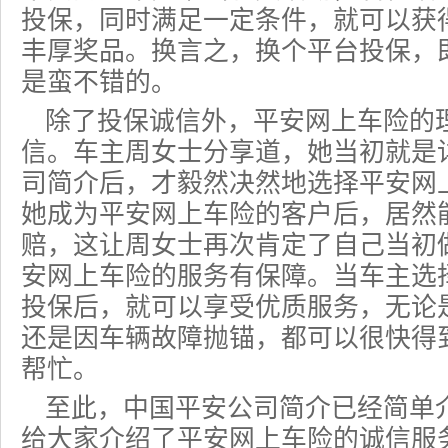
投保，同时满足一定条件，就可以获
丰厚奖品。换言之，换个平台投保，
是蛮不错的。
除了投保诚信外，平安网上车险的
信。车主周女士分享道，她当初就是
司简介后，才毅然决然地选择平安网
她成为平安网上车险的客户后，居然
赔，这让周女士再次肯定了自己当初
安网上车险的服务有保障。当车主选
投保后，就可以享受优质服务，无论
还是因车辆故障抛锚，都可以很快得
帮忙。
至此，中国平安公司简介已经简单
给大家介绍了平安网上车险的诚信服