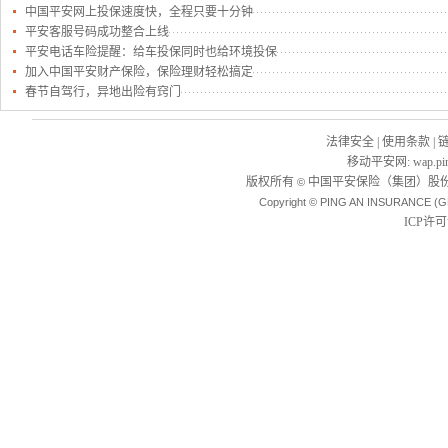
中国平安网上投保速度快，全程只要十分钟
平安客服号码成功整合上线
平安电话车险提醒：给车投保同时也给环境投保
加入中国平安财产保险，保险理财轻松搞定
春节自驾行，异地出险有窍门
法律安全
|
使用条款
|
移动平安网
:
wap.pi
版权所有
中国平安保险（集团）股份
©
Copyright © PING AN INSURANCE (G
ICP许