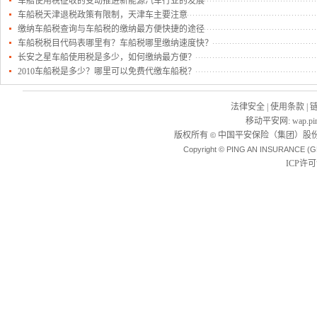
车船使用税征收的变动推进新能源汽车行业的发展
车船税天津退税政策有限制，天津车主要注意
缴纳车船税查询与车船税的缴纳最方便快捷的途径
车船税税目代码表哪里有？车船税哪里缴纳速度快？
长安之星车船使用税是多少，如何缴纳最方便？
2010车船税是多少？哪里可以免费代缴车船税？
法律安全
|
使用条款
|
移动平安网
:
wap.pi
版权所有
中国平安保险（集团）股份
©
Copyright © PING AN INSURANCE (G
ICP许